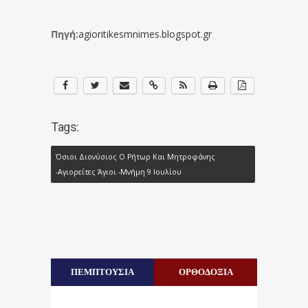
Πηγή:
agioritikesmnimes.blogspot.gr
Tags:
Όσιοι Διονύσιος Ο Ρήτωρ Και Μητροφάνης
-Αγιορείτες Άγιοι -Μνήμη 9 Ιουλίου
ΠΕΜΠΤΟΥΣΙΑ
ΟΡΘΟΔΟΞΙΑ