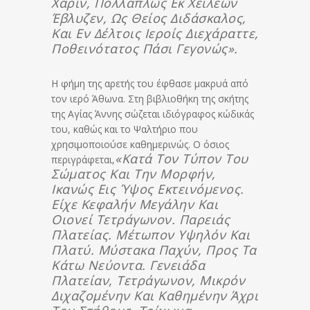
Χάριν, Πολλαπλώς Εκ Χειλέων
Έβλυζεν, Ως Θείος Διδάσκαλος,
Και Εν Δέλτοις Ιεροίς Διεχάραττε,
Ποθεινότατος Πάσι Γεγονώς».
Η φήμη της αρετής του έφθασε μακρυά από
τον ιερό Άθωνα. Στη βιβλιοθήκη της σκήτης
της Αγίας Άννης σώζεται ιδιόγραφος κώδικάς
του, καθώς και το Ψαλτήριο που
χρησιμοποιούσε καθημερινώς. Ο όσιος
«κατά Τον Τύπον Του
περιγράφεται,
Σώματος Και Την Μορφήν,
Ικανώς Εις Ύψος Εκτεινόμενος.
Είχε Κεφαλήν Μεγάλην Και
Οιονεί Τετράγωνον. Παρειάς
Πλατείας. Μέτωπον Υψηλόν Και
Πλατύ. Μύστακα Παχύν, Προς Τα
Κάτω Νεύοντα. Γενειάδα
Πλατείαν, Τετράγωνον, Μικρόν
Διχαζομένην Και Καθημένην Άχρι