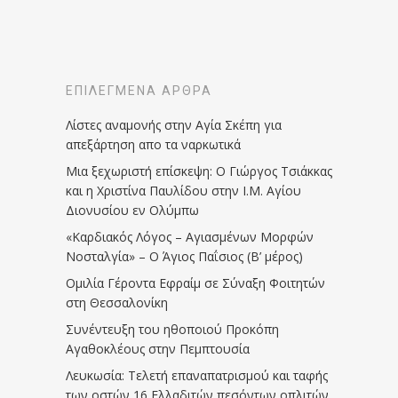
ΕΠΙΛΕΓΜΈΝΑ ΆΡΘΡΑ
Λίστες αναμονής στην Αγία Σκέπη για
απεξάρτηση απο τα ναρκωτικά
Μια ξεχωριστή επίσκεψη: Ο Γιώργος Τσιάκκας
και η Χριστίνα Παυλίδου στην Ι.Μ. Αγίου
Διονυσίου εν Ολύμπω
«Καρδιακός Λόγος – Αγιασμένων Μορφών
Νοσταλγία» – Ο Άγιος Παΐσιος (Β’ μέρος)
Ομιλία Γέροντα Εφραίμ σε Σύναξη Φοιτητών
στη Θεσσαλονίκη
Συνέντευξη του ηθοποιού Προκόπη
Αγαθοκλέους στην Πεμπτουσία
Λευκωσία: Τελετή επαναπατρισμού και ταφής
των οστών 16 Ελλαδιτών πεσόντων οπλιτών