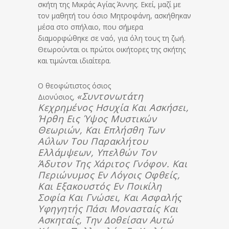
σκήτη της Μικράς Αγίας Άννης. Εκεί, μαζί με
τον μαθητή του όσιο Μητροφάνη, ασκήθηκαν
μέσα στο σπήλαιο, που σήμερα
διαμορφώθηκε σε ναό, για όλη τους τη ζωή.
Θεωρούνται οι πρώτοι οικήτορες της σκήτης
και τιμώνται ιδιαίτερα.
Ο θεοφώτιστος όσιος
«συντονωτάτη
Διονύσιος,
Κεχρημένος Ησυχία Και Ασκήσει,
Ήρθη Εις Ύψος Μυστικών
Θεωριών, Και Επλήσθη Των
Αΰλων Του Παρακλήτου
Ελλάμψεων, Υπελθών Τον
Άδυτον Της Χάριτος Γνόφον. Και
Περιώνυμος Εν Λόγοις Οφθείς,
Και Εξακουστός Εν Ποικίλη
Σοφία Και Γνώσει, Και Ασφαλής
Υφηγητής Πάσι Μονασταίς Και
Ασκηταίς, Την Δοθείσαν Αυτώ