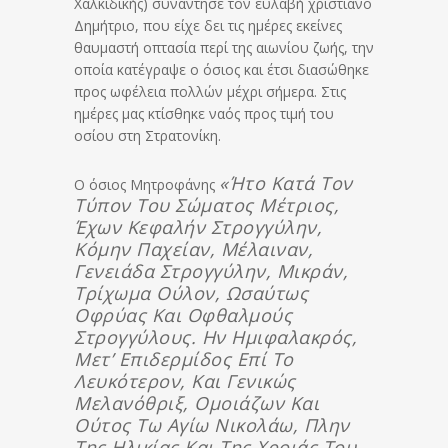
Χαλκιδικής) συνάντησε τον ευλαβή χριστιανό
Δημήτριο, που είχε δει τις ημέρες εκείνες
θαυμαστή οπτασία περί της αιωνίου ζωής, την
οποία κατέγραψε ο όσιος και έτσι διασώθηκε
προς ωφέλεια πολλών μέχρι σήμερα. Στις
ημέρες μας κτίσθηκε ναός προς τιμή του
οσίου στη Στρατονίκη.
«ήτο Κατά Τον
Ο όσιος Μητροφάνης
Τύπον Του Σώματος Μέτριος,
Έχων Κεφαλήν Στρογγύλην,
Κόμην Παχείαν, Μέλαιναν,
Γενειάδα Στρογγύλην, Μικράν,
Τρίχωμα Ούλον, Ωσαύτως
Οφρύας Και Οφθαλμούς
Στρογγύλους. Ην Ημιφαλακρός,
Μετ’ Επιδερμίδος Επί Το
Λευκότερον, Και Γενικώς
Μελανόθριξ, Ομοιάζων Και
Ούτος Τω Αγίω Νικολάω, Πλην
Της Ηλικίας Και Της Χροιάς Του