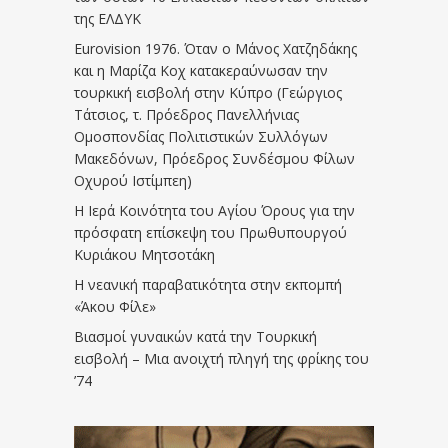
της ΕΛΔΥΚ
Eurovision 1976. Όταν ο Μάνος Χατζηδάκης
και η Μαρίζα Κοχ κατακεραύνωσαν την
τουρκική εισβολή στην Κύπρο (Γεώργιος
Τάτσιος, τ. Πρόεδρος Πανελλήνιας
Ομοσπονδίας Πολιτιστικών Συλλόγων
Μακεδόνων, Πρόεδρος Συνδέσμου Φίλων
Οχυρού Ιστίμπεη)
Η Ιερά Κοινότητα του Αγίου Όρους για την
πρόσφατη επίσκεψη του Πρωθυπουργού
Κυριάκου Μητσοτάκη
Η νεανική παραβατικότητα στην εκπομπή
«Άκου Φίλε»
Βιασμοί γυναικών κατά την Τουρκική
εισβολή – Μια ανοιχτή πληγή της φρίκης του
’74