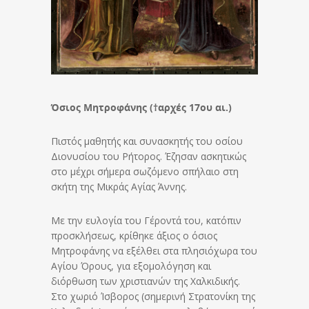
Όσιος Μητροφάνης (†αρχές 17ου αι.)
Πιστός μαθητής και συνασκητής του οσίου
Διονυσίου του Ρήτορος. Έζησαν ασκητικώς
στο μέχρι σήμερα σωζόμενο σπήλαιο στη
σκήτη της Μικράς Αγίας Άννης.
Με την ευλογία του Γέροντά του, κατόπιν
προσκλήσεως, κρίθηκε άξιος ο όσιος
Μητροφάνης να εξέλθει στα πλησιόχωρα του
Αγίου Όρους, για εξομολόγηση και
διόρθωση των χριστιανών της Χαλκιδικής.
Στο χωριό Ίσβορος (σημερινή Στρατονίκη της