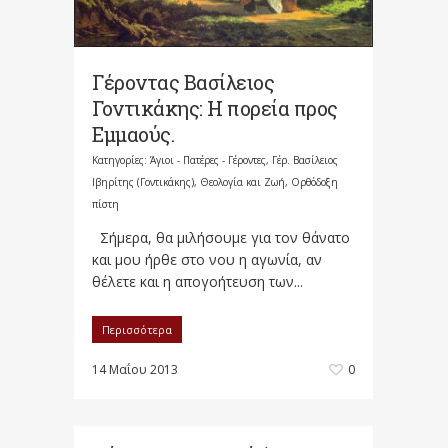
Γέροντας Βασίλειος
Γοντικάκης: Η πορεία προς
Εμμαούς.
Κατηγορίες:
Άγιοι - Πατέρες - Γέροντες
,
Γέρ. Βασίλειος
Ιβηρίτης (Γοντικάκης)
,
Θεολογία και Ζωή
,
Ορθόδοξη
πίστη
Σήμερα, θα μιλήσουμε για τον θάνατο
και μου ήρθε στο νου η αγωνία, αν
θέλετε και η απογοήτευση των...
Περισσότερα
14 Μαΐου 2013
0