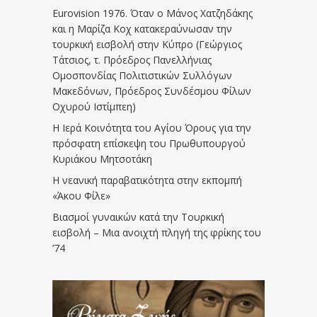
Eurovision 1976. Όταν ο Μάνος Χατζηδάκης
και η Μαρίζα Κοχ κατακεραύνωσαν την
τουρκική εισβολή στην Κύπρο (Γεώργιος
Τάτσιος, τ. Πρόεδρος Πανελλήνιας
Ομοσπονδίας Πολιτιστικών Συλλόγων
Μακεδόνων, Πρόεδρος Συνδέσμου Φίλων
Οχυρού Ιστίμπεη)
Η Ιερά Κοινότητα του Αγίου Όρους για την
πρόσφατη επίσκεψη του Πρωθυπουργού
Κυριάκου Μητσοτάκη
Η νεανική παραβατικότητα στην εκπομπή
«Άκου Φίλε»
Βιασμοί γυναικών κατά την Τουρκική
εισβολή – Μια ανοιχτή πληγή της φρίκης του
’74