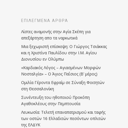
ΕΠΙΛΕΓΜΈΝΑ ΆΡΘΡΑ
Λίστες αναμονής στην Αγία Σκέπη για
απεξάρτηση απο τα ναρκωτικά
Μια ξεχωριστή επίσκεψη: Ο Γιώργος Τσιάκκας
και η Χριστίνα Παυλίδου στην Ι.Μ. Αγίου
Διονυσίου εν Ολύμπω
«Καρδιακός Λόγος – Αγιασμένων Μορφών
Νοσταλγία» – Ο Άγιος Παΐσιος (Β’ μέρος)
Ομιλία Γέροντα Εφραίμ σε Σύναξη Φοιτητών
στη Θεσσαλονίκη
Συνέντευξη του ηθοποιού Προκόπη
Αγαθοκλέους στην Πεμπτουσία
Λευκωσία: Τελετή επαναπατρισμού και ταφής
των οστών 16 Ελλαδιτών πεσόντων οπλιτών
της ΕΛΔΥΚ