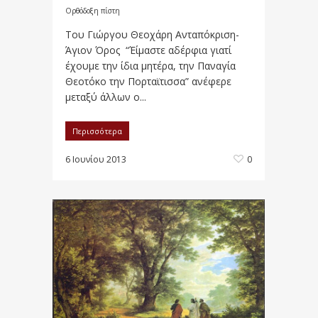
Ορθόδοξη πίστη
Του Γιώργου Θεοχάρη Ανταπόκριση-
Άγιον Όρος “Έίμαστε αδέρφια γιατί
έχουμε την ίδια μητέρα, την Παναγία
Θεοτόκο την Πορταϊτισσα” ανέφερε
μεταξύ άλλων ο...
Περισσότερα
6 Ιουνίου 2013
0