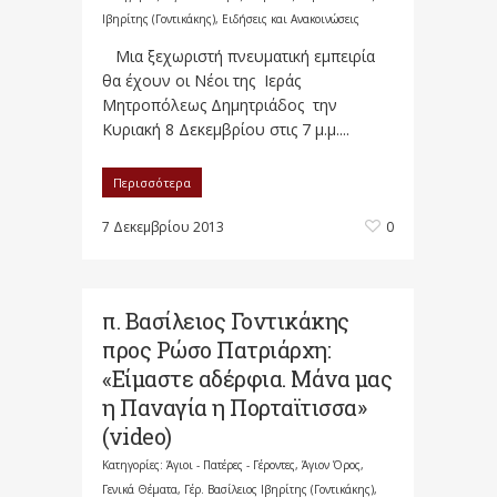
Ιβηρίτης (Γοντικάκης)
,
Ειδήσεις και Ανακοινώσεις
Μια ξεχωριστή πνευματική εμπειρία
θα έχουν οι Νέοι της Ιεράς
Μητροπόλεως Δημητριάδος την
Κυριακή 8 Δεκεμβρίου στις 7 μ.μ....
Περισσότερα
7 Δεκεμβρίου 2013
0
π. Βασίλειος Γοντικάκης
προς Ρώσο Πατριάρχη:
«Είμαστε αδέρφια. Μάνα μας
η Παναγία η Πορταϊτισσα»
(video)
Κατηγορίες:
Άγιοι - Πατέρες - Γέροντες
,
Άγιον Όρος
,
Γενικά Θέματα
,
Γέρ. Βασίλειος Ιβηρίτης (Γοντικάκης)
,