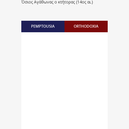
Όσιος Αγάθωνας ο κτήτορας (14ος αι.)
PEMPTOUSIA
ORTHODOXIA