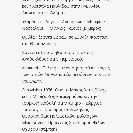
και η Χριστίνα Παυλίδου στην Ι.Μ. Αγίου
Διονυσίου εν Ολύμπω
«Καρδιακός Λόγος – Αγιασμένων Μορφών
Νοσταλγία» – Ο Άγιος Παΐσιος (Β’ μέρος)
Ομιλία Γέροντα Εφραίμ σε Σύναξη Φοιτητών
στη Θεσσαλονίκη
Συνέντευξη του ηθοποιού Προκόπη
Αγαθοκλέους στην Πεμπτουσία
Λευκωσία: Τελετή επαναπατρισμού και ταφής
των οστών 16 Ελλαδιτών πεσόντων οπλιτών
της ΕΛΔΥΚ
Eurovision 1976. Όταν ο Μάνος Χατζηδάκης
και η Μαρίζα Κοχ κατακεραύνωσαν την
τουρκική εισβολή στην Κύπρο (Γεώργιος
Τάτσιος, τ. Πρόεδρος Πανελλήνιας
Ομοσπονδίας Πολιτιστικών Συλλόγων
Μακεδόνων, Πρόεδρος Συνδέσμου Φίλων
Οχυρού Ιστίμπεη)