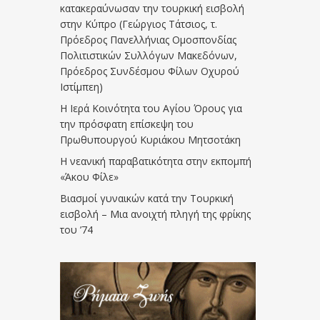
κατακεραύνωσαν την τουρκική εισβολή
στην Κύπρο (Γεώργιος Τάτσιος, τ.
Πρόεδρος Πανελλήνιας Ομοσπονδίας
Πολιτιστικών Συλλόγων Μακεδόνων,
Πρόεδρος Συνδέσμου Φίλων Οχυρού
Ιστίμπεη)
Η Ιερά Κοινότητα του Αγίου Όρους για
την πρόσφατη επίσκεψη του
Πρωθυπουργού Κυριάκου Μητσοτάκη
Η νεανική παραβατικότητα στην εκπομπή
«Άκου Φίλε»
Βιασμοί γυναικών κατά την Τουρκική
εισβολή – Μια ανοιχτή πληγή της φρίκης
του ’74