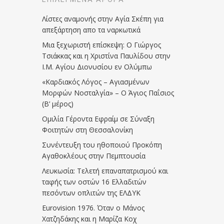
Λίστες αναμονής στην Αγία Σκέπη για
απεξάρτηση απο τα ναρκωτικά
Μια ξεχωριστή επίσκεψη: Ο Γιώργος
Τσιάκκας και η Χριστίνα Παυλίδου στην
Ι.Μ. Αγίου Διονυσίου εν Ολύμπω
«Καρδιακός Λόγος – Αγιασμένων
Μορφών Νοσταλγία» – Ο Άγιος Παΐσιος
(Β’ μέρος)
Ομιλία Γέροντα Εφραίμ σε Σύναξη
Φοιτητών στη Θεσσαλονίκη
Συνέντευξη του ηθοποιού Προκόπη
Αγαθοκλέους στην Πεμπτουσία
Λευκωσία: Τελετή επαναπατρισμού και
ταφής των οστών 16 Ελλαδιτών
πεσόντων οπλιτών της ΕΛΔΥΚ
Eurovision 1976. Όταν ο Μάνος
Χατζηδάκης και η Μαρίζα Κοχ