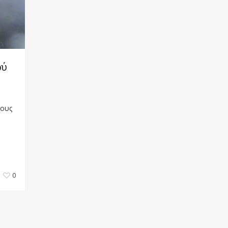
ού
ίους
0