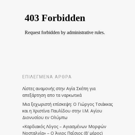
ΕΠΙΛΕΓΜΈΝΑ ΆΡΘΡΑ
Λίστες αναμονής στην Αγία Σκέπη για
απεξάρτηση απο τα ναρκωτικά
Μια ξεχωριστή επίσκεψη: Ο Γιώργος Τσιάκκας
και η Χριστίνα Παυλίδου στην Ι.Μ. Αγίου
Διονυσίου εν Ολύμπω
«Καρδιακός Λόγος – Αγιασμένων Μορφών
Νοσταλγία» – Ο Άγιος Παΐσιος (Β’ μέρος)