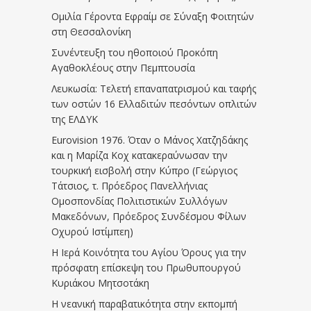
Ομιλία Γέροντα Εφραίμ σε Σύναξη Φοιτητών
στη Θεσσαλονίκη
Συνέντευξη του ηθοποιού Προκόπη
Αγαθοκλέους στην Πεμπτουσία
Λευκωσία: Τελετή επαναπατρισμού και ταφής
των οστών 16 Ελλαδιτών πεσόντων οπλιτών
της ΕΛΔΥΚ
Eurovision 1976. Όταν ο Μάνος Χατζηδάκης
και η Μαρίζα Κοχ κατακεραύνωσαν την
τουρκική εισβολή στην Κύπρο (Γεώργιος
Τάτσιος, τ. Πρόεδρος Πανελλήνιας
Ομοσπονδίας Πολιτιστικών Συλλόγων
Μακεδόνων, Πρόεδρος Συνδέσμου Φίλων
Οχυρού Ιστίμπεη)
Η Ιερά Κοινότητα του Αγίου Όρους για την
πρόσφατη επίσκεψη του Πρωθυπουργού
Κυριάκου Μητσοτάκη
Η νεανική παραβατικότητα στην εκπομπή