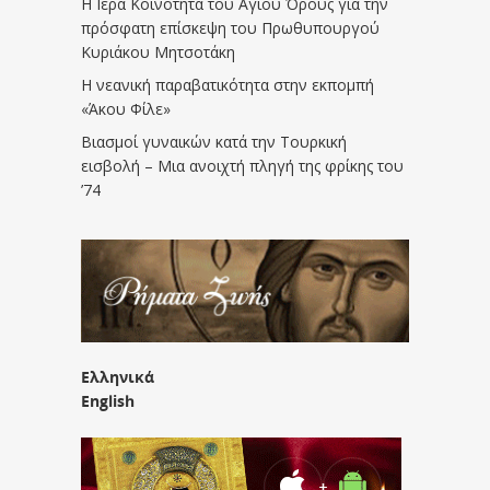
Η Ιερά Κοινότητα του Αγίου Όρους για την
πρόσφατη επίσκεψη του Πρωθυπουργού
Κυριάκου Μητσοτάκη
Η νεανική παραβατικότητα στην εκπομπή
«Άκου Φίλε»
Βιασμοί γυναικών κατά την Τουρκική
εισβολή – Μια ανοιχτή πληγή της φρίκης του
’74
Ελληνικά
English