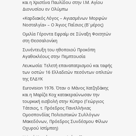
και η Χριστίνα Παυλίδου στην Ι.Μ. Αγίου
Διονυσίου εν Ολύμπω
«Καρδιακός Λόγος – Αγιασμένων Μορφών
Νοσταλγία» – Ο Άγιος Παΐσιος (Β’ μέρος)
Ομιλία Γέροντα Εφραίμ σε Σύναξη Φοιτητών
στη Θεσσαλονίκη
Συνέντευξη του ηθοποιού Προκόπη
Αγαθοκλέους στην Πεμπτουσία
Λευκωσία: Τελετή επαναπατρισμού και ταφής
των οστών 16 Ελλαδιτών πεσόντων οπλιτών
της ΕΛΔΥΚ
Eurovision 1976. Όταν ο Μάνος Χατζηδάκης
και η Μαρίζα Κοχ κατακεραύνωσαν την
τουρκική εισβολή στην Κύπρο (Γεώργιος
Τάτσιος, τ. Πρόεδρος Πανελλήνιας
Ομοσπονδίας Πολιτιστικών Συλλόγων
Μακεδόνων, Πρόεδρος Συνδέσμου Φίλων
Οχυρού Ιστίμπεη)