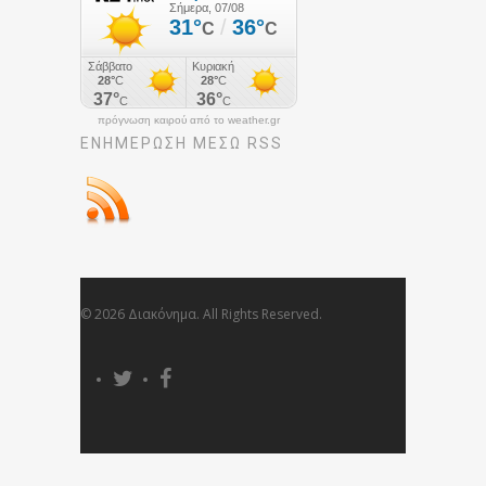
πρόγνωση καιρού από το weather.gr
ΕΝΗΜΈΡΩΣΉ ΜΕΣΩ RSS
© 2026 Διακόνημα. All Rights Reserved.