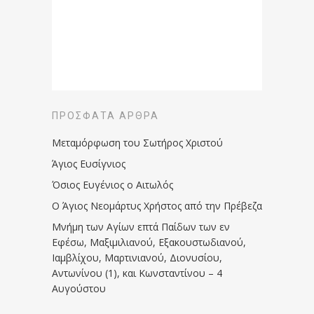
ΠΡΌΣΦΑΤΑ ΆΡΘΡΑ
Μεταμόρφωση του Σωτήρος Χριστού
Άγιος Ευσίγνιος
Όσιος Ευγένιος ο Αιτωλός
Ο Άγιος Νεομάρτυς Χρήστος από την Πρέβεζα
Μνήμη των Aγίων επτά Παίδων των εν
Eφέσω, Mαξιμιλιανού, Eξακουστωδιανού,
Iαμβλίχου, Mαρτινιανού, Διονυσίου,
Aντωνίνου (1), και Kωνσταντίνου – 4
Αυγούστου