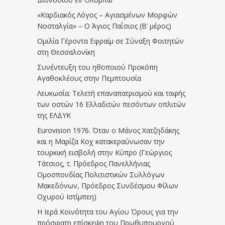
«Καρδιακός Λόγος – Αγιασμένων Μορφών
Νοσταλγία» – Ο Άγιος Παΐσιος (Β’ μέρος)
Ομιλία Γέροντα Εφραίμ σε Σύναξη Φοιτητών
στη Θεσσαλονίκη
Συνέντευξη του ηθοποιού Προκόπη
Αγαθοκλέους στην Πεμπτουσία
Λευκωσία: Τελετή επαναπατρισμού και ταφής
των οστών 16 Ελλαδιτών πεσόντων οπλιτών
της ΕΛΔΥΚ
Eurovision 1976. Όταν ο Μάνος Χατζηδάκης
και η Μαρίζα Κοχ κατακεραύνωσαν την
τουρκική εισβολή στην Κύπρο (Γεώργιος
Τάτσιος, τ. Πρόεδρος Πανελλήνιας
Ομοσπονδίας Πολιτιστικών Συλλόγων
Μακεδόνων, Πρόεδρος Συνδέσμου Φίλων
Οχυρού Ιστίμπεη)
Η Ιερά Κοινότητα του Αγίου Όρους για την
πρόσφατη επίσκεψη του Πρωθυπουργού