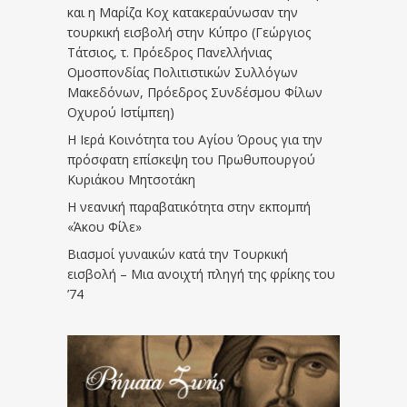
και η Μαρίζα Κοχ κατακεραύνωσαν την
τουρκική εισβολή στην Κύπρο (Γεώργιος
Τάτσιος, τ. Πρόεδρος Πανελλήνιας
Ομοσπονδίας Πολιτιστικών Συλλόγων
Μακεδόνων, Πρόεδρος Συνδέσμου Φίλων
Οχυρού Ιστίμπεη)
Η Ιερά Κοινότητα του Αγίου Όρους για την
πρόσφατη επίσκεψη του Πρωθυπουργού
Κυριάκου Μητσοτάκη
Η νεανική παραβατικότητα στην εκπομπή
«Άκου Φίλε»
Βιασμοί γυναικών κατά την Τουρκική
εισβολή – Μια ανοιχτή πληγή της φρίκης του
’74