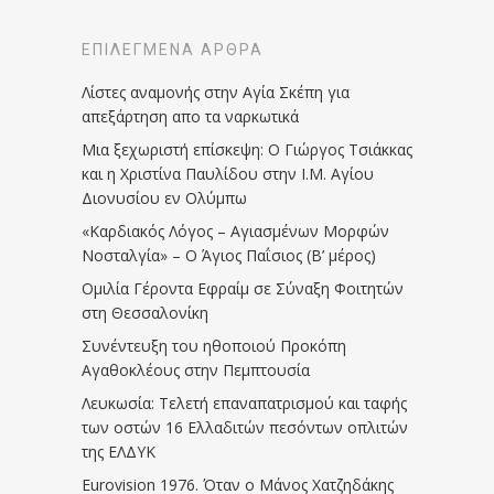
ΕΠΙΛΕΓΜΈΝΑ ΆΡΘΡΑ
Λίστες αναμονής στην Αγία Σκέπη για
απεξάρτηση απο τα ναρκωτικά
Μια ξεχωριστή επίσκεψη: Ο Γιώργος Τσιάκκας
και η Χριστίνα Παυλίδου στην Ι.Μ. Αγίου
Διονυσίου εν Ολύμπω
«Καρδιακός Λόγος – Αγιασμένων Μορφών
Νοσταλγία» – Ο Άγιος Παΐσιος (Β’ μέρος)
Ομιλία Γέροντα Εφραίμ σε Σύναξη Φοιτητών
στη Θεσσαλονίκη
Συνέντευξη του ηθοποιού Προκόπη
Αγαθοκλέους στην Πεμπτουσία
Λευκωσία: Τελετή επαναπατρισμού και ταφής
των οστών 16 Ελλαδιτών πεσόντων οπλιτών
της ΕΛΔΥΚ
Eurovision 1976. Όταν ο Μάνος Χατζηδάκης