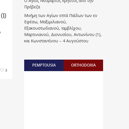
Ο Άγιος Νεομάρτυς Χρήστος από την
Πρέβεζα
1)
Μνήμη των Aγίων επτά Παίδων των εν
Eφέσω, Mαξιμιλιανού,
Eξακουστωδιανού, Iαμβλίχου,
ν
Mαρτινιανού, Διονυσίου, Aντωνίνου (1),
και Kωνσταντίνου – 4 Αυγούστου
PEMPTOUSIA
ORTHODOXIA
3