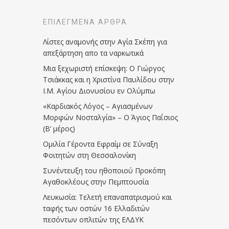
ΕΠΙΛΕΓΜΈΝΑ ΆΡΘΡΑ
Λίστες αναμονής στην Αγία Σκέπη για
απεξάρτηση απο τα ναρκωτικά
Μια ξεχωριστή επίσκεψη: Ο Γιώργος
Τσιάκκας και η Χριστίνα Παυλίδου στην
Ι.Μ. Αγίου Διονυσίου εν Ολύμπω
«Καρδιακός Λόγος – Αγιασμένων
Μορφών Νοσταλγία» – Ο Άγιος Παΐσιος
(Β’ μέρος)
Ομιλία Γέροντα Εφραίμ σε Σύναξη
Φοιτητών στη Θεσσαλονίκη
Συνέντευξη του ηθοποιού Προκόπη
Αγαθοκλέους στην Πεμπτουσία
Λευκωσία: Τελετή επαναπατρισμού και
ταφής των οστών 16 Ελλαδιτών
πεσόντων οπλιτών της ΕΛΔΥΚ