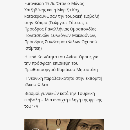
Eurovision 1976. Όταν ο Μάνος
Χατζηδάκης και η Μαρίζα Κοχ
κατακεραύνωσαν την τουρκική εισβολή
στην Κύπρο (Γεώργιος Τάτσιος, τ.
Πρόεδρος Πανελλήνιας Ομοσπονδίας
Πολιτιστικών Συλλόγων Μακεδόνων,
Πρόεδρος Συνδέσμου Φίλων Οχυρού
Ιστίμπεη)
Η Ιερά Κοινότητα του Αγίου Όρους για
την πρόσφατη επίσκεψη του
Πρωθυπουργού Κυριάκου Μητσοτάκη
Η νεανική παραβατικότητα στην εκπομπή
«Άκου Φίλε»
Βιασμοί γυναικών κατά την Τουρκική
εισβολή – Μια ανοιχτή πληγή της φρίκης
του ’74