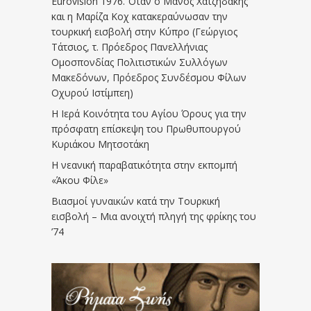
Eurovision 1976. Όταν ο Μάνος Χατζηδάκης
και η Μαρίζα Κοχ κατακεραύνωσαν την
τουρκική εισβολή στην Κύπρο (Γεώργιος
Τάτσιος, τ. Πρόεδρος Πανελλήνιας
Ομοσπονδίας Πολιτιστικών Συλλόγων
Μακεδόνων, Πρόεδρος Συνδέσμου Φίλων
Οχυρού Ιστίμπεη)
Η Ιερά Κοινότητα του Αγίου Όρους για την
πρόσφατη επίσκεψη του Πρωθυπουργού
Κυριάκου Μητσοτάκη
Η νεανική παραβατικότητα στην εκπομπή
«Άκου Φίλε»
Βιασμοί γυναικών κατά την Τουρκική
εισβολή – Μια ανοιχτή πληγή της φρίκης του
’74