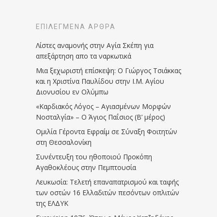
ΕΠΙΛΕΓΜΈΝΑ ΆΡΘΡΑ
Λίστες αναμονής στην Αγία Σκέπη για
απεξάρτηση απο τα ναρκωτικά
Μια ξεχωριστή επίσκεψη: Ο Γιώργος Τσιάκκας
και η Χριστίνα Παυλίδου στην Ι.Μ. Αγίου
Διονυσίου εν Ολύμπω
«Καρδιακός Λόγος – Αγιασμένων Μορφών
Νοσταλγία» – Ο Άγιος Παΐσιος (Β’ μέρος)
Ομιλία Γέροντα Εφραίμ σε Σύναξη Φοιτητών
στη Θεσσαλονίκη
Συνέντευξη του ηθοποιού Προκόπη
Αγαθοκλέους στην Πεμπτουσία
Λευκωσία: Τελετή επαναπατρισμού και ταφής
των οστών 16 Ελλαδιτών πεσόντων οπλιτών
της ΕΛΔΥΚ