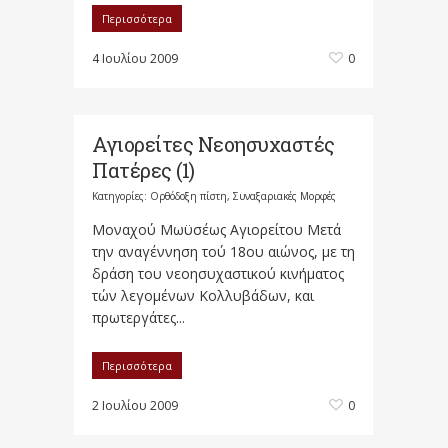
Περισσότερα
4 Ιουλίου 2009
0
Αγιορείτες Νεοησυχαστές
Πατέρες (1)
Κατηγορίες:
Ορθόδοξη πίστη
,
Συναξαριακές Μορφές
Μοναχού Μωϋσέως Αγιορείτου Μετά
την αναγέννηση τού 18ου αιώνος, με τη
δράση του νεοησυχαστικού κινήματος
τών λεγομένων Κολλυβάδων, και
πρωτεργάτες...
Περισσότερα
2 Ιουλίου 2009
0