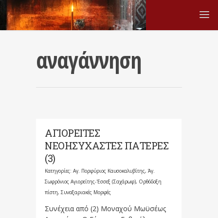
αναγάννηση
ΑΓΙΟΡΕΙΤΕΣ
ΝΕΟΗΣΥΧΑΣΤΕΣ ΠΑΤΕΡΕΣ
(3)
Κατηγορίες:
Αγ. Πορφύριος Καυσοκαλυβίτης
,
Άγ.
Σωφρόνιος Αγιορείτης-'Εσσεξ (Σαχάρωφ)
,
Ορθόδοξη
πίστη
,
Συναξαριακές Μορφές
Συνέχεια από (2) Μοναχού Μωϋσέως