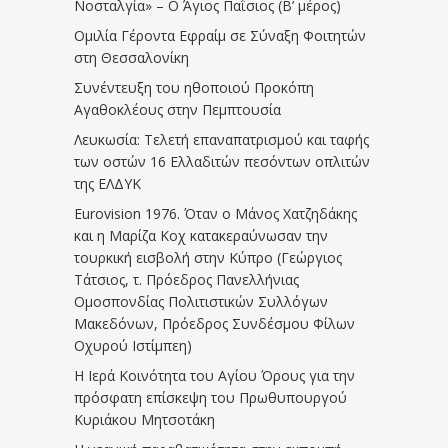
Νοσταλγία» – Ο Άγιος Παΐσιος (Β’ μέρος)
Ομιλία Γέροντα Εφραίμ σε Σύναξη Φοιτητών
στη Θεσσαλονίκη
Συνέντευξη του ηθοποιού Προκόπη
Αγαθοκλέους στην Πεμπτουσία
Λευκωσία: Τελετή επαναπατρισμού και ταφής
των οστών 16 Ελλαδιτών πεσόντων οπλιτών
της ΕΛΔΥΚ
Eurovision 1976. Όταν ο Μάνος Χατζηδάκης
και η Μαρίζα Κοχ κατακεραύνωσαν την
τουρκική εισβολή στην Κύπρο (Γεώργιος
Τάτσιος, τ. Πρόεδρος Πανελλήνιας
Ομοσπονδίας Πολιτιστικών Συλλόγων
Μακεδόνων, Πρόεδρος Συνδέσμου Φίλων
Οχυρού Ιστίμπεη)
Η Ιερά Κοινότητα του Αγίου Όρους για την
πρόσφατη επίσκεψη του Πρωθυπουργού
Κυριάκου Μητσοτάκη