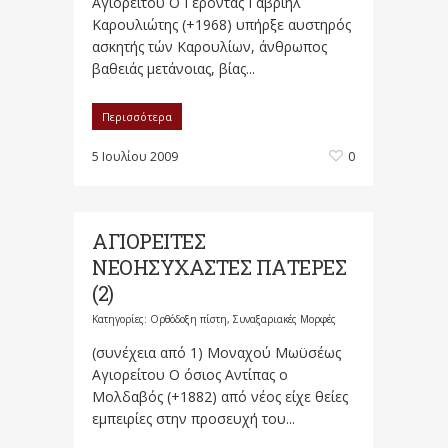
Αγιορείτου Ο Γέροντας Γαβριήλ
Καρουλιώτης (+1968) υπήρξε αυστηρός
ασκητής τών Καρουλίων, άνθρωπος
βαθειάς μετάνοιας, βίας...
Περισσότερα
5 Ιουλίου 2009
0
ΑΓΙΟΡΕΙΤΕΣ
ΝΕΟΗΣΥΧΑΣΤΕΣ ΠΑΤΕΡΕΣ
(2)
Κατηγορίες:
Ορθόδοξη πίστη
,
Συναξαριακές Μορφές
(συνέχεια από 1) Μοναχού Μωϋσέως
Αγιορείτου Ο όσιος Αντίπας ο
Μολδαβός (+1882) από νέος είχε θείες
εμπειρίες στην προσευχή του...