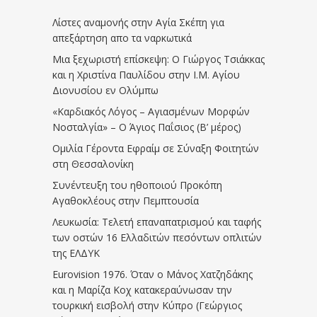
Λίστες αναμονής στην Αγία Σκέπη για
απεξάρτηση απο τα ναρκωτικά
Μια ξεχωριστή επίσκεψη: Ο Γιώργος Τσιάκκας
και η Χριστίνα Παυλίδου στην Ι.Μ. Αγίου
Διονυσίου εν Ολύμπω
«Καρδιακός Λόγος – Αγιασμένων Μορφών
Νοσταλγία» – Ο Άγιος Παΐσιος (Β’ μέρος)
Ομιλία Γέροντα Εφραίμ σε Σύναξη Φοιτητών
στη Θεσσαλονίκη
Συνέντευξη του ηθοποιού Προκόπη
Αγαθοκλέους στην Πεμπτουσία
Λευκωσία: Τελετή επαναπατρισμού και ταφής
των οστών 16 Ελλαδιτών πεσόντων οπλιτών
της ΕΛΔΥΚ
Eurovision 1976. Όταν ο Μάνος Χατζηδάκης
και η Μαρίζα Κοχ κατακεραύνωσαν την
τουρκική εισβολή στην Κύπρο (Γεώργιος