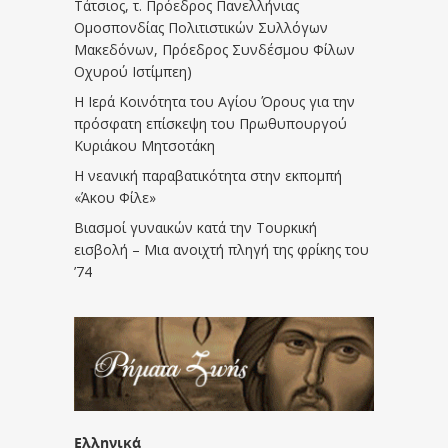
Τάτσιος, τ. Πρόεδρος Πανελλήνιας
Ομοσπονδίας Πολιτιστικών Συλλόγων
Μακεδόνων, Πρόεδρος Συνδέσμου Φίλων
Οχυρού Ιστίμπεη)
Η Ιερά Κοινότητα του Αγίου Όρους για την
πρόσφατη επίσκεψη του Πρωθυπουργού
Κυριάκου Μητσοτάκη
Η νεανική παραβατικότητα στην εκπομπή
«Άκου Φίλε»
Βιασμοί γυναικών κατά την Τουρκική
εισβολή – Μια ανοιχτή πληγή της φρίκης του
’74
Ελληνικά