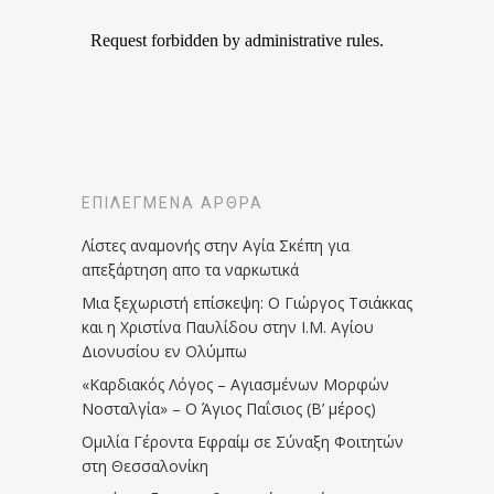
ΕΠΙΛΕΓΜΈΝΑ ΆΡΘΡΑ
Λίστες αναμονής στην Αγία Σκέπη για
απεξάρτηση απο τα ναρκωτικά
Μια ξεχωριστή επίσκεψη: Ο Γιώργος Τσιάκκας
και η Χριστίνα Παυλίδου στην Ι.Μ. Αγίου
Διονυσίου εν Ολύμπω
«Καρδιακός Λόγος – Αγιασμένων Μορφών
Νοσταλγία» – Ο Άγιος Παΐσιος (Β’ μέρος)
Ομιλία Γέροντα Εφραίμ σε Σύναξη Φοιτητών
στη Θεσσαλονίκη