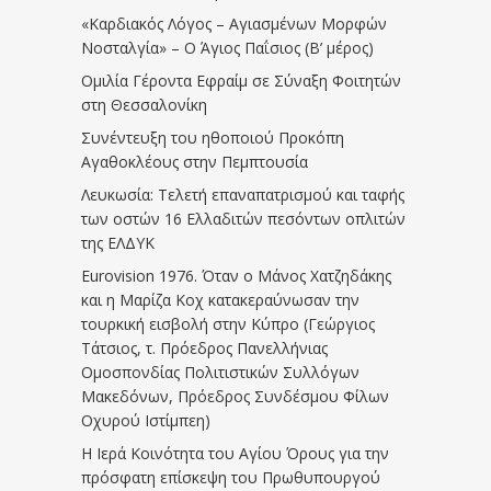
«Καρδιακός Λόγος – Αγιασμένων Μορφών
Νοσταλγία» – Ο Άγιος Παΐσιος (Β’ μέρος)
Ομιλία Γέροντα Εφραίμ σε Σύναξη Φοιτητών
στη Θεσσαλονίκη
Συνέντευξη του ηθοποιού Προκόπη
Αγαθοκλέους στην Πεμπτουσία
Λευκωσία: Τελετή επαναπατρισμού και ταφής
των οστών 16 Ελλαδιτών πεσόντων οπλιτών
της ΕΛΔΥΚ
Eurovision 1976. Όταν ο Μάνος Χατζηδάκης
και η Μαρίζα Κοχ κατακεραύνωσαν την
τουρκική εισβολή στην Κύπρο (Γεώργιος
Τάτσιος, τ. Πρόεδρος Πανελλήνιας
Ομοσπονδίας Πολιτιστικών Συλλόγων
Μακεδόνων, Πρόεδρος Συνδέσμου Φίλων
Οχυρού Ιστίμπεη)
Η Ιερά Κοινότητα του Αγίου Όρους για την
πρόσφατη επίσκεψη του Πρωθυπουργού