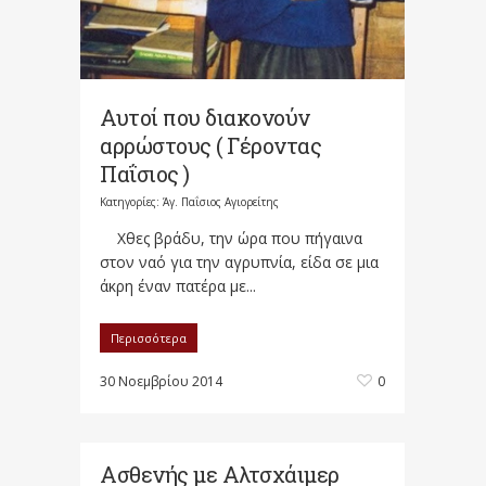
Αυτοί που διακονούν
αρρώστους ( Γέροντας
Παΐσιος )
Κατηγορίες:
Άγ. Παΐσιος Αγιορείτης
Χθες βράδυ, την ώρα που πήγαινα
στον ναό για την αγρυπνία, είδα σε μια
άκρη έναν πατέρα με...
Περισσότερα
30 Νοεμβρίου 2014
0
Ασθενής με Αλτσχάιμερ