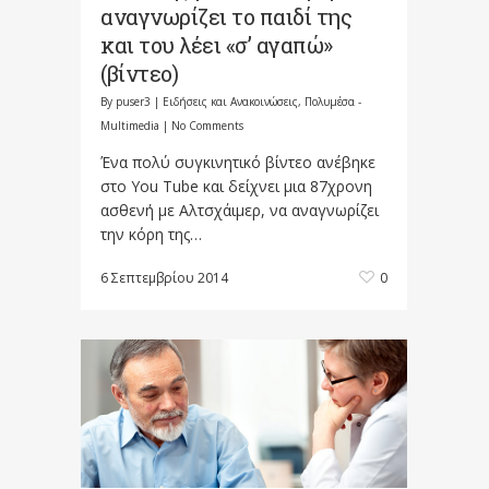
αναγνωρίζει το παιδί της
και του λέει «σ’ αγαπώ»
(βίντεο)
By
puser3
|
Ειδήσεις και Ανακοινώσεις
,
Πολυμέσα -
Multimedia
|
No Comments
Ένα πολύ συγκινητικό βίντεο ανέβηκε
στο You Tube και δείχνει μια 87χρονη
ασθενή με Αλτσχάιμερ, να αναγνωρίζει
την κόρη της…
6 Σεπτεμβρίου 2014
0