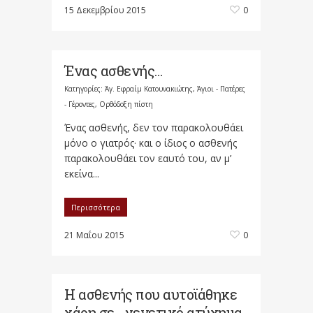
15 Δεκεμβρίου 2015
0
Ένας ασθενής…
Κατηγορίες:
Άγ. Εφραίμ Κατουνακιώτης
,
Άγιοι - Πατέρες
- Γέροντες
,
Ορθόδοξη πίστη
Ένας ασθενής, δεν τον παρακολουθάει
μόνο ο γιατρός· και ο ίδιος ο ασθενής
παρακολουθάει τον εαυτό του, αν μ’
εκείνα...
Περισσότερα
21 Μαΐου 2015
0
Η ασθενής που αυτοϊάθηκε
χάρη σε… γενετικό ατύχημα