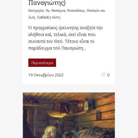
Παναγιώτης)
Κατηγορίες:
Άγ. Νεκτάριος Πενταπόλεως
,
Θεολογία και
Ζωή
,
Ορθόδοξη πίστη
Ὁ πραγματικὸς ἐρευνητὴς ἀναζητᾶ τὴν
ἀλήθεια καί, τελικά, ἐκεῖ εἶναι ποὺ
συναντᾶ τὸν Θεό. Τέτοιο εἶναι τὸ
παράδειγμα τοῦ Παναγιώτη...
Περισσότερα
19 Οκτωβρίου 2022
0