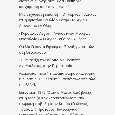
Λίστες αναμονής στην Αγία Σκέπη για
απεξάρτηση απο τα ναρκωτικά
Μια ξεχωριστή επίσκεψη: Ο Γιώργος Τσιάκκας
και η Χριστίνα Παυλίδου στην Ι.Μ. Αγίου
Διονυσίου εν Ολύμπω
«Καρδιακός Λόγος – Αγιασμένων Μορφών
Νοσταλγία» – Ο Άγιος Παΐσιος (Β’ μέρος)
Ομιλία Γέροντα Εφραίμ σε Σύναξη Φοιτητών
στη Θεσσαλονίκη
Συνέντευξη του ηθοποιού Προκόπη
Αγαθοκλέους στην Πεμπτουσία
Λευκωσία: Τελετή επαναπατρισμού και ταφής
των οστών 16 Ελλαδιτών πεσόντων οπλιτών
της ΕΛΔΥΚ
Eurovision 1976. Όταν ο Μάνος Χατζηδάκης
και η Μαρίζα Κοχ κατακεραύνωσαν την
τουρκική εισβολή στην Κύπρο (Γεώργιος
Τάτσιος, τ. Πρόεδρος Πανελλήνιας
Ομοσπονδίας Πολιτιστικών Συλλόγων