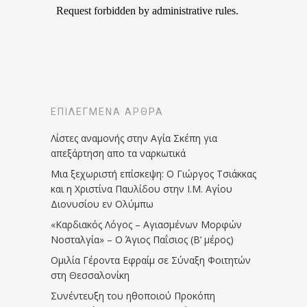
ΕΠΙΛΕΓΜΈΝΑ ΆΡΘΡΑ
Λίστες αναμονής στην Αγία Σκέπη για
απεξάρτηση απο τα ναρκωτικά
Μια ξεχωριστή επίσκεψη: Ο Γιώργος Τσιάκκας
και η Χριστίνα Παυλίδου στην Ι.Μ. Αγίου
Διονυσίου εν Ολύμπω
«Καρδιακός Λόγος – Αγιασμένων Μορφών
Νοσταλγία» – Ο Άγιος Παΐσιος (Β’ μέρος)
Ομιλία Γέροντα Εφραίμ σε Σύναξη Φοιτητών
στη Θεσσαλονίκη
Συνέντευξη του ηθοποιού Προκόπη