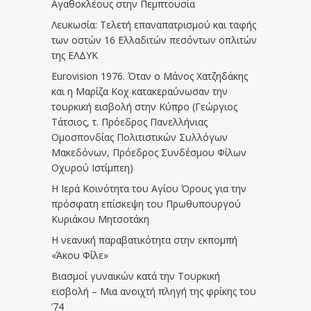
Αγαθοκλέους στην Πεμπτουσία
Λευκωσία: Τελετή επαναπατρισμού και ταφής
των οστών 16 Ελλαδιτών πεσόντων οπλιτών
της ΕΛΔΥΚ
Eurovision 1976. Όταν ο Μάνος Χατζηδάκης
και η Μαρίζα Κοχ κατακεραύνωσαν την
τουρκική εισβολή στην Κύπρο (Γεώργιος
Τάτσιος, τ. Πρόεδρος Πανελλήνιας
Ομοσπονδίας Πολιτιστικών Συλλόγων
Μακεδόνων, Πρόεδρος Συνδέσμου Φίλων
Οχυρού Ιστίμπεη)
Η Ιερά Κοινότητα του Αγίου Όρους για την
πρόσφατη επίσκεψη του Πρωθυπουργού
Κυριάκου Μητσοτάκη
Η νεανική παραβατικότητα στην εκπομπή
«Άκου Φίλε»
Βιασμοί γυναικών κατά την Τουρκική
εισβολή – Μια ανοιχτή πληγή της φρίκης του
’74