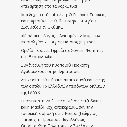
απεξάρτηση απο τα ναρκωτικά
Μια ξεχωριστή επίσκεψη: Ο Γιώργος Τσιάκκας
και η Χριστίνα Παυλίδου στην Ι.Μ. Αγίου
Διονυσίου εν Ολύμπω
«Καρδιακός Λόγος – Αγιασμένων Μορφών
Νοσταλγία» – Ο Άγιος Παΐσιος (Β’ μέρος)
Ομιλία Γέροντα Εφραίμ σε Σύναξη Φοιτητών
στη Θεσσαλονίκη
Συνέντευξη του ηθοποιού Προκόπη
Αγαθοκλέους στην Πεμπτουσία
Λευκωσία: Τελετή επαναπατρισμού και ταφής
των οστών 16 Ελλαδιτών πεσόντων οπλιτών
της ΕΛΔΥΚ
Eurovision 1976. Όταν ο Μάνος Χατζηδάκης
και η Μαρίζα Κοχ κατακεραύνωσαν την
τουρκική εισβολή στην Κύπρο (Γεώργιος
Τάτσιος, τ. Πρόεδρος Πανελλήνιας
Ομοσπονδίας Πολιτιστικών Συλλόγων