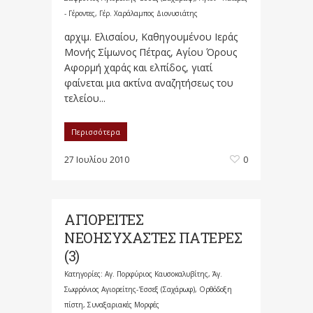
- Γέροντες
,
Γέρ. Χαράλαμπος Διονυσιάτης
αρχιμ. Ελισαίου, Καθηγουμένου Ιεράς
Μονής Σίμωνος Πέτρας, Αγίου Όρους
Αφορμή χαράς και ελπίδος, γιατί
φαίνεται μια ακτίνα αναζητήσεως του
τελείου...
Περισσότερα
27 Ιουλίου 2010
0
ΑΓΙΟΡΕΙΤΕΣ
ΝΕΟΗΣΥΧΑΣΤΕΣ ΠΑΤΕΡΕΣ
(3)
Κατηγορίες:
Αγ. Πορφύριος Καυσοκαλυβίτης
,
Άγ.
Σωφρόνιος Αγιορείτης-'Εσσεξ (Σαχάρωφ)
,
Ορθόδοξη
πίστη
,
Συναξαριακές Μορφές