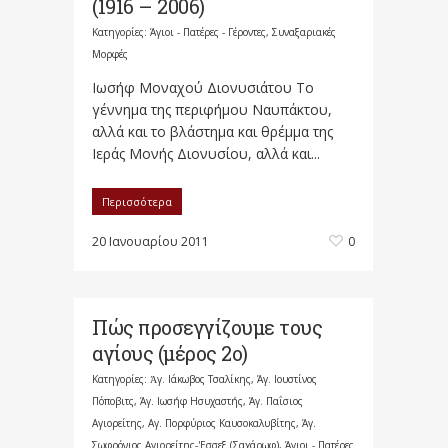
(1916 – 2006)
Κατηγορίες:
Άγιοι - Πατέρες - Γέροντες
,
Συναξαριακές
Μορφές
Ιωσήφ Μοναχού Διονυσιάτου Το
γέννημα της περιφήμου Ναυπάκτου,
αλλά και το βλάστημα και θρέμμα της
Ιεράς Μονής Διονυσίου, αλλά και...
Περισσότερα
20 Ιανουαρίου 2011
0
Πώς προσεγγίζουμε τους
αγίους (μέρος 2ο)
Κατηγορίες:
Ἀγ. Ιάκωβος Τσαλίκης
,
Άγ. Ιουστίνος
Πόποβιτς
,
Άγ. Ιωσήφ Ησυχαστής
,
Άγ. Παΐσιος
Αγιορείτης
,
Αγ. Πορφύριος Καυσοκαλυβίτης
,
Άγ.
Σωφρόνιος Αγιορείτης-'Εσσεξ (Σαχάρωφ)
,
Άγιοι - Πατέρες