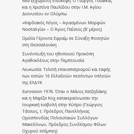
Μια ξεχωριστή επίσκεψη: Ο Γιώργος Τσιάκκας
και η Χριστίνα Παυλίδου στην Ι.Μ. Αγίου
Διονυσίου εν Ολύμπω
«Καρδιακός Λόγος – Αγιασμένων Μορφών
Νοσταλγία» – Ο Άγιος Παΐσιος (Β’ μέρος)
Ομιλία Γέροντα Εφραίμ σε Σύναξη Φοιτητών
στη Θεσσαλονίκη
Συνέντευξη του ηθοποιού Προκόπη
Αγαθοκλέους στην Πεμπτουσία
Λευκωσία: Τελετή επαναπατρισμού και ταφής
των οστών 16 Ελλαδιτών πεσόντων οπλιτών
της ΕΛΔΥΚ
Eurovision 1976. Όταν ο Μάνος Χατζηδάκης
και η Μαρίζα Κοχ κατακεραύνωσαν την
τουρκική εισβολή στην Κύπρο (Γεώργιος
Τάτσιος, τ. Πρόεδρος Πανελλήνιας
Ομοσπονδίας Πολιτιστικών Συλλόγων
Μακεδόνων, Πρόεδρος Συνδέσμου Φίλων
Οχυρού Ιστίμπεη)