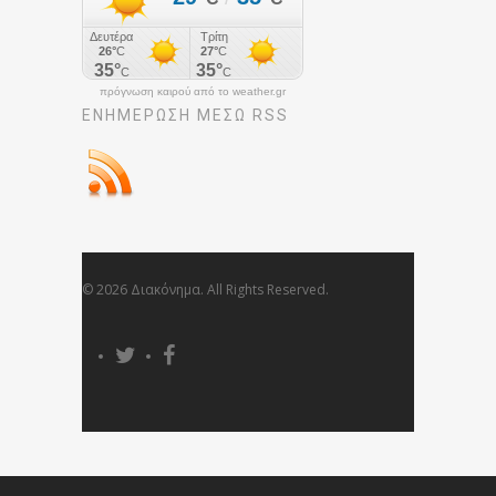
πρόγνωση καιρού από το weather.gr
ΕΝΗΜΈΡΩΣΉ ΜΕΣΩ RSS
© 2026 Διακόνημα. All Rights Reserved.