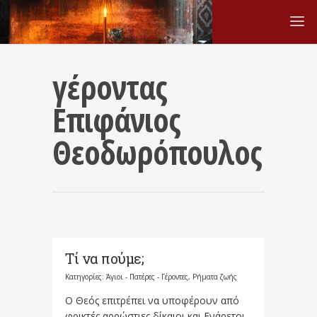
γέροντας
Επιφάνιος
Θεοδωρόπουλος
Τί να πούμε;
Κατηγορίες:
Άγιοι - Πατέρες - Γέροντες
,
Ρήματα ζωής
Ο Θεός επιτρέπει να υποφέρουν από
φρικτές αρρώστιες δίκαιοι και Ενάρετοι