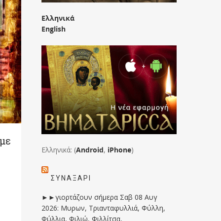
Ελληνικά
English
άμε
Ελληνικά: (
Android
,
iPhone
)
ΣΥΝΑΞΆΡΙ
►►γιορτάζουν σήμερα Σαβ 08 Αυγ
2026: Μυρων, Τριανταφυλλιά, Φύλλη,
Φύλλια, Φιλιώ, Φιλλίτσα,