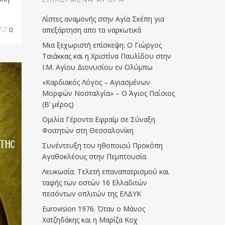
Λίστες αναμονής στην Αγία Σκέπη για
απεξάρτηση απο τα ναρκωτικά
0
Μια ξεχωριστή επίσκεψη: Ο Γιώργος
Τσιάκκας και η Χριστίνα Παυλίδου στην
Ι.Μ. Αγίου Διονυσίου εν Ολύμπω
«Καρδιακός Λόγος – Αγιασμένων
Μορφών Νοσταλγία» – Ο Άγιος Παΐσιος
(Β’ μέρος)
Ομιλία Γέροντα Εφραίμ σε Σύναξη
Φοιτητών στη Θεσσαλονίκη
Συνέντευξη του ηθοποιού Προκόπη
Αγαθοκλέους στην Πεμπτουσία
Λευκωσία: Τελετή επαναπατρισμού και
ταφής των οστών 16 Ελλαδιτών
πεσόντων οπλιτών της ΕΛΔΥΚ
Eurovision 1976. Όταν ο Μάνος
Χατζηδάκης και η Μαρίζα Κοχ