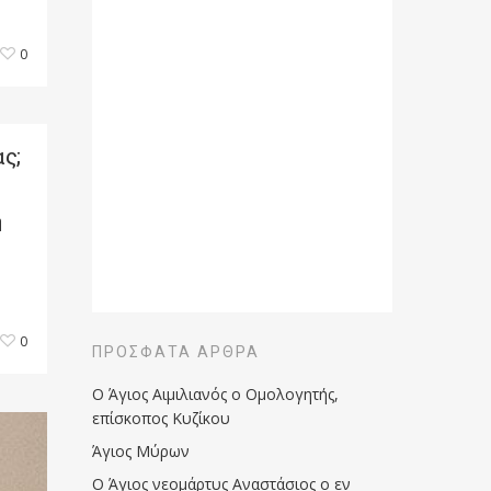
0
ς;
η
0
ΠΡΌΣΦΑΤΑ ΆΡΘΡΑ
Ο Άγιος Αιμιλιανός ο Ομολογητής,
επίσκοπος Κυζίκου
Άγιος Μύρων
Ο Άγιος νεομάρτυς Αναστάσιος ο εν