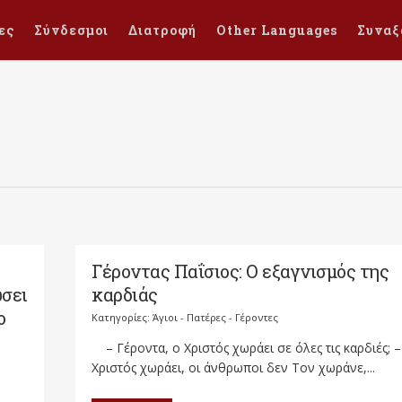
ες
Σύνδεσμοι
Διατροφή
Other Languages
Συναξ
Γέροντας Παΐσιος: Ο εξαγνισμός της
ώσει
καρδιάς
ο
Κατηγορίες:
Άγιοι - Πατέρες - Γέροντες
– Γέροντα, ο Χριστός χωράει σε όλες τις καρδιές; 
,
Χριστός χωράει, οι άνθρωποι δεν Τον χωράνε,...