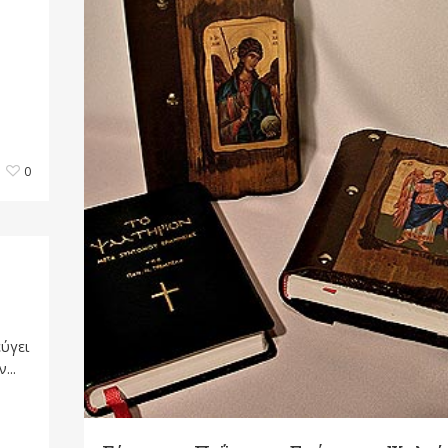
0
εύγει
...