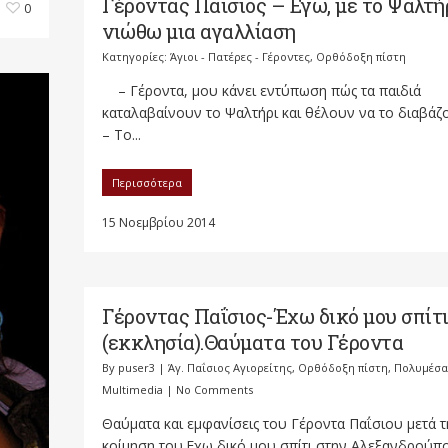
Γέροντας Παΐσιος – Εγώ, με το Ψαλτή
0
νιώθω μια αγαλλίαση
Κατηγορίες:
Άγιοι - Πατέρες - Γέροντες
,
Ορθόδοξη πίστη
– Γέροντα, μου κάνει εντύπωση πώς τα παιδιά
καταλαβαίνουν το Ψαλτήρι και θέλουν να το διαβάζ
– Το...
Περισσότερα
15 Νοεμβρίου 2014
Γέροντας Παΐσιος-Έχω δικό μου σπίτ
(εκκλησία).Θαύματα του Γέροντα
By
puser3
|
Άγ. Παΐσιος Αγιορείτης
,
Ορθόδοξη πίστη
,
Πολυμέσα
Multimedia
|
No Comments
Θαύματα και εμφανίσεις του Γέροντα Παΐσιου μετά τ
κοίμηση του.Εχω δικό μου σπίτι στην Αλεξανδρούπ