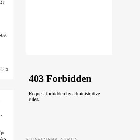
ρι
ουν.
0
ι
 -
ην
ολη
ΕΠΙΛΕΓΜΈΝΑ ΆΡΘΡΑ