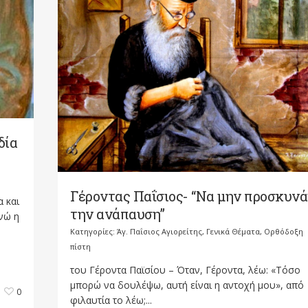
δία
Γέροντας Παΐσιος- “Να μην προσκυν
α και
την ανάπαυση”
ενώ η
Κατηγορίες:
Άγ. Παΐσιος Αγιορείτης
,
Γενικά Θέματα
,
Ορθόδοξη
πίστη
του Γέροντα Παϊσίου – Όταν, Γέροντα, λέω: «Τόσο
μπορώ να δουλέψω, αυτή είναι η αντοχή μου», από
0
φιλαυτία το λέω;...