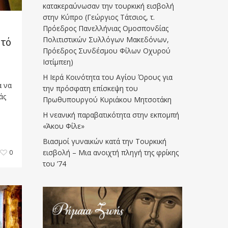
κατακεραύνωσαν την τουρκική εισβολή
στην Κύπρο (Γεώργιος Τάτσιος, τ.
Πρόεδρος Πανελλήνιας Ομοσπονδίας
Πολιτιστικών Συλλόγων Μακεδόνων,
υτό
Πρόεδρος Συνδέσμου Φίλων Οχυρού
Ιστίμπεη)
Η Ιερά Κοινότητα του Αγίου Όρους για
α να
την πρόσφατη επίσκεψη του
άς
Πρωθυπουργού Κυριάκου Μητσοτάκη
Η νεανική παραβατικότητα στην εκπομπή
«Άκου Φίλε»
Βιασμοί γυναικών κατά την Τουρκική
εισβολή – Μια ανοιχτή πληγή της φρίκης
0
του ’74