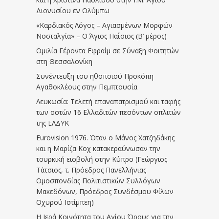
Διονυσίου εν Ολύμπω
«Καρδιακός Λόγος – Αγιασμένων Μορφών
Νοσταλγία» – Ο Άγιος Παΐσιος (Β’ μέρος)
Ομιλία Γέροντα Εφραίμ σε Σύναξη Φοιτητών
στη Θεσσαλονίκη
Συνέντευξη του ηθοποιού Προκόπη
Αγαθοκλέους στην Πεμπτουσία
Λευκωσία: Τελετή επαναπατρισμού και ταφής
των οστών 16 Ελλαδιτών πεσόντων οπλιτών
της ΕΛΔΥΚ
Eurovision 1976. Όταν ο Μάνος Χατζηδάκης
και η Μαρίζα Κοχ κατακεραύνωσαν την
τουρκική εισβολή στην Κύπρο (Γεώργιος
Τάτσιος, τ. Πρόεδρος Πανελλήνιας
Ομοσπονδίας Πολιτιστικών Συλλόγων
Μακεδόνων, Πρόεδρος Συνδέσμου Φίλων
Οχυρού Ιστίμπεη)
Η Ιερά Κοινότητα του Αγίου Όρους για την