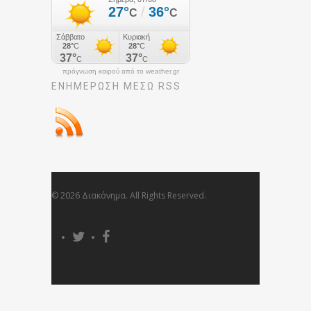
πρόγνωση καιρού από το weather.gr
ΕΝΗΜΈΡΩΣΉ ΜΕΣΩ RSS
© 2026 Διακόνημα. All Rights Reserved.