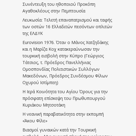
Συνέντευξη του ηθοποιού Προκόπη
Αγαθοκλέους στην Πεμπτουσία
Λευκωσία: Τελετή επαναπατρισμού και ταφής
των οστών 16 Ελλαδιτών πεσόντων οπλιτών
της ΕΛΔΥΚ
Eurovision 1976. Όταν ο Μάνος Χατζηδάκης
και η Μαρίζα Κοχ κατακεραύνωσαν την
τουρκική εισβολή στην Κύπρο (Γεώργιος
Τάτσιος, τ. Πρόεδρος Πανελλήνιας
Ομοσπονδίας Πολιτιστικών Συλλόγων
Μακεδόνων, Πρόεδρος Συνδέσμου Φίλων
Οχυρού Ιστίμπεη)
Η Ιερά Κοινότητα του Αγίου Όρους για την
πρόσφατη επίσκεψη του Πρωθυπουργού
Κυριάκου Μητσοτάκη
Η νεανική παραβατικότητα στην εκπομπή
«Άκου Φίλε»
Βιασμοί γυναικών κατά την Τουρκική