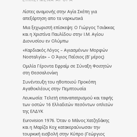
Λίστες αναμονής στην Αγία Σκέπη για
απεξάρτηση απο τα ναρκωτικά
Μια ξεχωριστή επίσκεψη: Ο Γιώργος Τσιάκκας
και η Χριστίνα Παυλίδου στην Ι.Μ. Αγίου
Διονυσίου εν Ολύμπω
«Καρδιακός Λόγος – Αγιασμένων Μορφών
Νοσταλγία» – Ο Άγιος Παΐσιος (Β’ μέρος)
Ομιλία Γέροντα Εφραίμ σε Σύναξη Φοιτητών
στη Θεσσαλονίκη
Συνέντευξη του ηθοποιού Προκόπη
Αγαθοκλέους στην Πεμπτουσία
Λευκωσία: Τελετή επαναπατρισμού και ταφής
των οστών 16 Ελλαδιτών πεσόντων οπλιτών
της ΕΛΔΥΚ
Eurovision 1976. Όταν ο Μάνος Χατζηδάκης
και η Μαρίζα Κοχ κατακεραύνωσαν την
τουρκική εισβολή στην Κύπρο (Γεώργιος