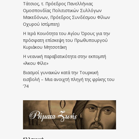
Τάτσιος, τ. Πρόεδρος Πανελλήνιας
Ομοσπονδίας Πολιτιστικών Συλλόγων
Μακεδόνων, Πρόεδρος Συνδέσμου Φίλων
Οχυρού Ιστίμπεη)
Η Ιερά Κοινότητα του Αγίου Όρους για την
πρόσφατη επίσκεψη του Πρωθυπουργού
Κυριάκου Μητσοτάκη
Η νεανική παραβατικότητα στην εκπομπή
«Άκου Φίλε»
Βιασμοί γυναικών κατά την Τουρκική
εισβολή – Μια ανοιχτή πληγή της φρίκης του
’74