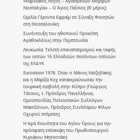
«Καρδιακός Λόγος – Αγιασμένων Μορφών
Νοσταλγία» – Ο Άγιος Παΐσιος (Β’ μέρος)
Ομιλία Γέροντα Εφραίμ σε Σύναξη Φοιτητών
στη Θεσσαλονίκη
Συνέντευξη του ηθοποιού Προκόπη
Αγαθοκλέους στην Πεμπτουσία
Λευκωσία: Τελετή επαναπατρισμού και ταφής
των οστών 16 Ελλαδιτών πεσόντων οπλιτών
της ΕΛΔΥΚ
Eurovision 1976. Όταν ο Μάνος Χατζηδάκης
και η Μαρίζα Κοχ κατακεραύνωσαν την
τουρκική εισβολή στην Κύπρο (Γεώργιος
Τάτσιος, τ. Πρόεδρος Πανελλήνιας
Ομοσπονδίας Πολιτιστικών Συλλόγων
Μακεδόνων, Πρόεδρος Συνδέσμου Φίλων
Οχυρού Ιστίμπεη)
Η Ιερά Κοινότητα του Αγίου Όρους για την
πρόσφατη επίσκεψη του Πρωθυπουργού
Κυριάκου Μητσοτάκη