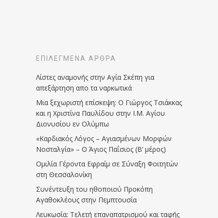
ΕΠΙΛΕΓΜΈΝΑ ΆΡΘΡΑ
Λίστες αναμονής στην Αγία Σκέπη για
απεξάρτηση απο τα ναρκωτικά
Μια ξεχωριστή επίσκεψη: Ο Γιώργος Τσιάκκας
και η Χριστίνα Παυλίδου στην Ι.Μ. Αγίου
Διονυσίου εν Ολύμπω
«Καρδιακός Λόγος – Αγιασμένων Μορφών
Νοσταλγία» – Ο Άγιος Παΐσιος (Β’ μέρος)
Ομιλία Γέροντα Εφραίμ σε Σύναξη Φοιτητών
στη Θεσσαλονίκη
Συνέντευξη του ηθοποιού Προκόπη
Αγαθοκλέους στην Πεμπτουσία
Λευκωσία: Τελετή επαναπατρισμού και ταφής