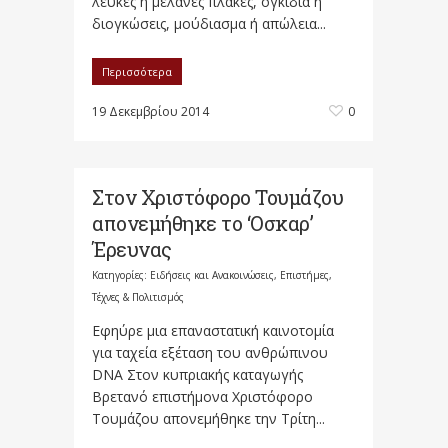
λευκές ή μελανές πλάκες, ογκίδια ή
διογκώσεις, μούδιασμα ή απώλεια...
Περισσότερα
19 Δεκεμβρίου 2014
0
Στον Χριστόφορο Τουμάζου
απονεμήθηκε το ‘Οσκαρ’
Έρευνας
Κατηγορίες:
Ειδήσεις και Ανακοινώσεις
,
Επιστήμες,
Τέχνες & Πολιτισμός
Εφηύρε μια επαναστατική καινοτομία
για ταχεία εξέταση του ανθρώπινου
DNA Στον κυπριακής καταγωγής
Βρετανό επιστήμονα Χριστόφορο
Τουμάζου απονεμήθηκε την Τρίτη...