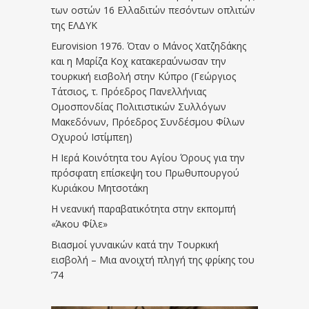
των οστών 16 Ελλαδιτών πεσόντων οπλιτών
της ΕΛΔΥΚ
Eurovision 1976. Όταν ο Μάνος Χατζηδάκης
και η Μαρίζα Κοχ κατακεραύνωσαν την
τουρκική εισβολή στην Κύπρο (Γεώργιος
Τάτσιος, τ. Πρόεδρος Πανελλήνιας
Ομοσπονδίας Πολιτιστικών Συλλόγων
Μακεδόνων, Πρόεδρος Συνδέσμου Φίλων
Οχυρού Ιστίμπεη)
Η Ιερά Κοινότητα του Αγίου Όρους για την
πρόσφατη επίσκεψη του Πρωθυπουργού
Κυριάκου Μητσοτάκη
Η νεανική παραβατικότητα στην εκπομπή
«Άκου Φίλε»
Βιασμοί γυναικών κατά την Τουρκική
εισβολή – Μια ανοιχτή πληγή της φρίκης του
’74