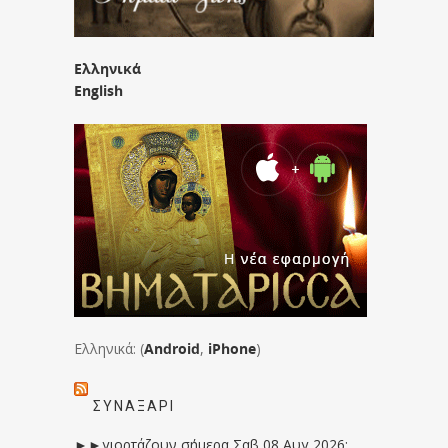
Ελληνικά
English
Ελληνικά: (
Android
,
iPhone
)
ΣΥΝΑΞΆΡΙ
►►γιορτάζουν σήμερα Σαβ 08 Αυγ 2026: