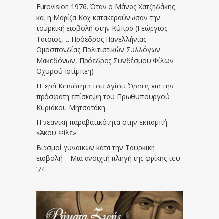
Eurovision 1976. Όταν ο Μάνος Χατζηδάκης
και η Μαρίζα Κοχ κατακεραύνωσαν την
τουρκική εισβολή στην Κύπρο (Γεώργιος
Τάτσιος, τ. Πρόεδρος Πανελλήνιας
Ομοσπονδίας Πολιτιστικών Συλλόγων
Μακεδόνων, Πρόεδρος Συνδέσμου Φίλων
Οχυρού Ιστίμπεη)
Η Ιερά Κοινότητα του Αγίου Όρους για την
πρόσφατη επίσκεψη του Πρωθυπουργού
Κυριάκου Μητσοτάκη
Η νεανική παραβατικότητα στην εκπομπή
«Άκου Φίλε»
Βιασμοί γυναικών κατά την Τουρκική
εισβολή – Μια ανοιχτή πληγή της φρίκης του
’74