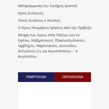
Μεταμόρφωση του Σωτήρος Χριστού
Άγιος Ευσίγνιος
Όσιος Ευγένιος ο Αιτωλός
Ο Άγιος Νεομάρτυς Χρήστος από την Πρέβεζα
Μνήμη των Aγίων επτά Παίδων των εν
Eφέσω, Mαξιμιλιανού, Eξακουστωδιανού,
Iαμβλίχου, Mαρτινιανού, Διονυσίου,
Aντωνίνου (1), και Kωνσταντίνου – 4
Αυγούστου
PEMPTOUSIA
ORTHODOXIA