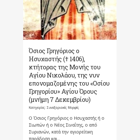
Όσιος Γρηγόριος ο
Ησυχαστής († 1406),
κτήτορας της Μονής του
Αγίου Νικολάου, της νυν
επονομαζομένης του «Οσίου
Γρηγορίου» Αγίου Όρους
(μνήμη 7 Δεκεμβρίου)
Κατηγορίες:
Συναξαριακές Μορφές
Ο Όσιος Γρηγόριος ο Ησυχαστής ή ο
Σιωπών ή ο Νέος Σιναΐτης, ο από
Συριανών, κατά την αγιορείτικη
παράδοση και...