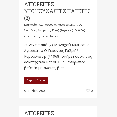
ΑΓΙΟΡΕΙΤΕΣ
ΝΕΟΗΣΥΧΑΣΤΕΣ ΠΑΤΕΡΕΣ
(3)
Κατηγορίες:
Αγ. Πορφύριος Καυσοκαλυβίτης
,
Άγ.
Σωφρόνιος Αγιορείτης-'Εσσεξ (Σαχάρωφ)
,
Ορθόδοξη
πίστη
,
Συναξαριακές Μορφές
Συνέχεια από (2) Μοναχού Μωϋσέως
Αγιορείτου Ο Γέροντας Γαβριήλ
Καρουλιώτης (+1968) υπήρξε αυστηρός
ασκητής τών Καρουλίων, άνθρωπος
βαθειάς μετάνοιας, βίας...
Περισσότερα
5 Ιουλίου 2009
0
ΑΓΙΟΡΕΙΤΕΣ