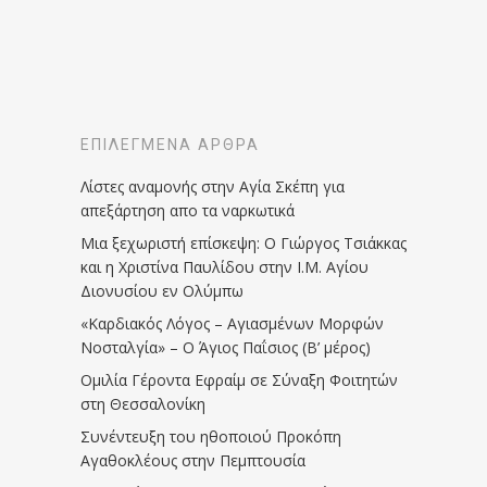
ΕΠΙΛΕΓΜΈΝΑ ΆΡΘΡΑ
Λίστες αναμονής στην Αγία Σκέπη για
απεξάρτηση απο τα ναρκωτικά
Μια ξεχωριστή επίσκεψη: Ο Γιώργος Τσιάκκας
και η Χριστίνα Παυλίδου στην Ι.Μ. Αγίου
Διονυσίου εν Ολύμπω
«Καρδιακός Λόγος – Αγιασμένων Μορφών
Νοσταλγία» – Ο Άγιος Παΐσιος (Β’ μέρος)
Ομιλία Γέροντα Εφραίμ σε Σύναξη Φοιτητών
στη Θεσσαλονίκη
Συνέντευξη του ηθοποιού Προκόπη
Αγαθοκλέους στην Πεμπτουσία