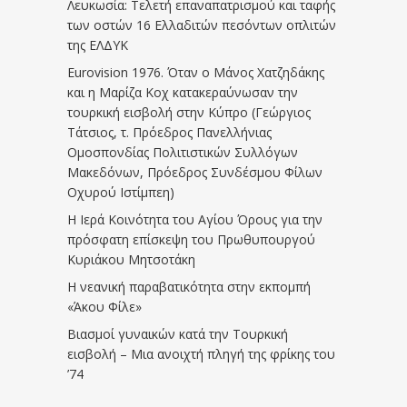
Λευκωσία: Τελετή επαναπατρισμού και ταφής
των οστών 16 Ελλαδιτών πεσόντων οπλιτών
της ΕΛΔΥΚ
Eurovision 1976. Όταν ο Μάνος Χατζηδάκης
και η Μαρίζα Κοχ κατακεραύνωσαν την
τουρκική εισβολή στην Κύπρο (Γεώργιος
Τάτσιος, τ. Πρόεδρος Πανελλήνιας
Ομοσπονδίας Πολιτιστικών Συλλόγων
Μακεδόνων, Πρόεδρος Συνδέσμου Φίλων
Οχυρού Ιστίμπεη)
Η Ιερά Κοινότητα του Αγίου Όρους για την
πρόσφατη επίσκεψη του Πρωθυπουργού
Κυριάκου Μητσοτάκη
Η νεανική παραβατικότητα στην εκπομπή
«Άκου Φίλε»
Βιασμοί γυναικών κατά την Τουρκική
εισβολή – Μια ανοιχτή πληγή της φρίκης του
’74