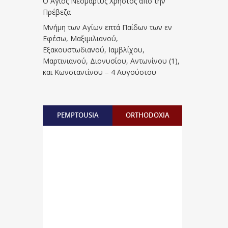
Ο Άγιος Νεομάρτυς Χρήστος από την
Πρέβεζα
Μνήμη των Aγίων επτά Παίδων των εν
Eφέσω, Mαξιμιλιανού,
Eξακουστωδιανού, Iαμβλίχου,
Mαρτινιανού, Διονυσίου, Aντωνίνου (1),
και Kωνσταντίνου – 4 Αυγούστου
PEMPTOUSIA
ORTHODOXIA