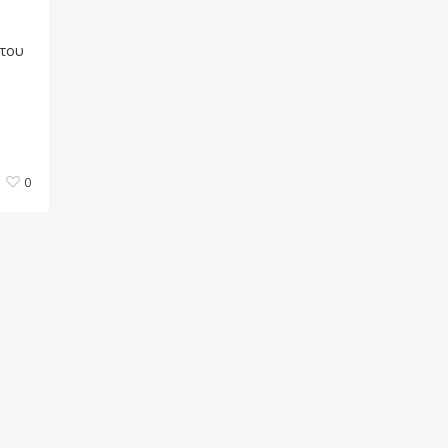
 του
0