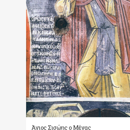
Άγιος Σισώης ο Μέγας