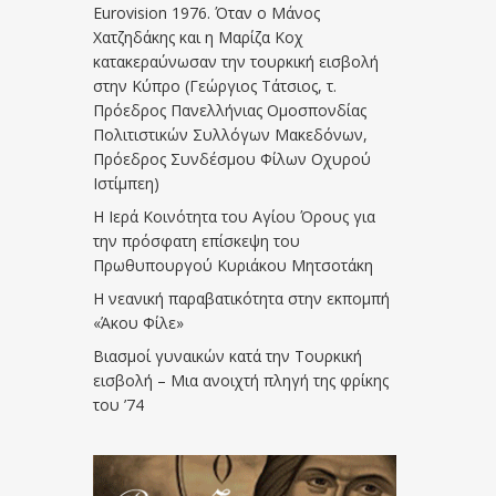
Eurovision 1976. Όταν ο Μάνος
Χατζηδάκης και η Μαρίζα Κοχ
κατακεραύνωσαν την τουρκική εισβολή
στην Κύπρο (Γεώργιος Τάτσιος, τ.
Πρόεδρος Πανελλήνιας Ομοσπονδίας
Πολιτιστικών Συλλόγων Μακεδόνων,
Πρόεδρος Συνδέσμου Φίλων Οχυρού
Ιστίμπεη)
Η Ιερά Κοινότητα του Αγίου Όρους για
την πρόσφατη επίσκεψη του
Πρωθυπουργού Κυριάκου Μητσοτάκη
Η νεανική παραβατικότητα στην εκπομπή
«Άκου Φίλε»
Βιασμοί γυναικών κατά την Τουρκική
εισβολή – Μια ανοιχτή πληγή της φρίκης
του ’74