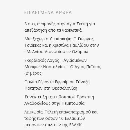
ΕΠΙΛΕΓΜΈΝΑ ΆΡΘΡΑ
Λίστες αναμονής στην Αγία Σκέπη για
απεξάρτηση απο τα ναρκωτικά
Μια ξεχωριστή επίσκεψη: Ο Γιώργος
Τσιάκκας και η Χριστίνα Παυλίδου στην
Ι.Μ. Αγίου Διονυσίου εν Ολύμπω
«Καρδιακός Λόγος – Αγιασμένων
Μορφών Νοσταλγία» – Ο Άγιος Παΐσιος
(Β’ μέρος)
Ομιλία Γέροντα Εφραίμ σε Σύναξη
Φοιτητών στη Θεσσαλονίκη
Συνέντευξη του ηθοποιού Προκόπη
Αγαθοκλέους στην Πεμπτουσία
Λευκωσία: Τελετή επαναπατρισμού και
ταφής των οστών 16 Ελλαδιτών
πεσόντων οπλιτών της ΕΛΔΥΚ