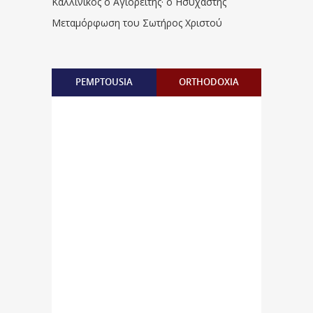
Καλλίνικος ο Αγιορείτης · ο Ησυχαστής
Μεταμόρφωση του Σωτήρος Χριστού
PEMPTOUSIA
ORTHODOXIA