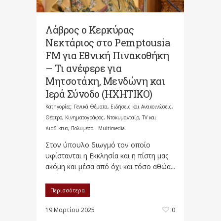
Λάβρος ο Κερκύρας
Νεκτάριος στο Pemptousia
FM για Εθνική Πινακοθήκη
– Τι ανέφερε για
Μητσοτάκη, Μενδώνη και
Ιερά Σύνοδο (ΗΧΗΤΙΚΟ)
Κατηγορίες:
Γενικά Θέματα
,
Ειδήσεις και Ανακοινώσεις
,
Θέατρο, Κινηματογράφος, Ντοκυμανταίρ, TV και
Διαδίκτυο
,
Πολυμέσα - Multimedia
Στον ύπουλο διωγμό τον οποίο
υφίστανται η Εκκλησία και η πίστη μας
ακόμη και μέσα από όχι και τόσο αθώα...
Περισσότερα
19 Μαρτίου 2025
0