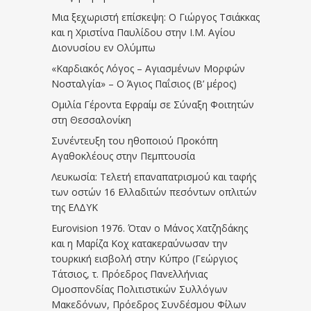
Μια ξεχωριστή επίσκεψη: Ο Γιώργος Τσιάκκας
και η Χριστίνα Παυλίδου στην Ι.Μ. Αγίου
Διονυσίου εν Ολύμπω
«Καρδιακός Λόγος – Αγιασμένων Μορφών
Νοσταλγία» – Ο Άγιος Παΐσιος (Β’ μέρος)
Ομιλία Γέροντα Εφραίμ σε Σύναξη Φοιτητών
στη Θεσσαλονίκη
Συνέντευξη του ηθοποιού Προκόπη
Αγαθοκλέους στην Πεμπτουσία
Λευκωσία: Τελετή επαναπατρισμού και ταφής
των οστών 16 Ελλαδιτών πεσόντων οπλιτών
της ΕΛΔΥΚ
Eurovision 1976. Όταν ο Μάνος Χατζηδάκης
και η Μαρίζα Κοχ κατακεραύνωσαν την
τουρκική εισβολή στην Κύπρο (Γεώργιος
Τάτσιος, τ. Πρόεδρος Πανελλήνιας
Ομοσπονδίας Πολιτιστικών Συλλόγων
Μακεδόνων, Πρόεδρος Συνδέσμου Φίλων