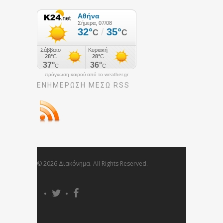
πρόγνωση καιρού από το weather.gr
ΕΝΗΜΈΡΩΣΉ ΜΕΣΩ RSS
© 2026 Διακόνημα. All Rights Reserved.