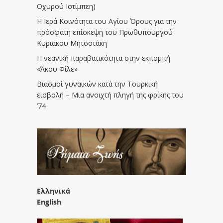
Οχυρού Ιστίμπεη)
Η Ιερά Κοινότητα του Αγίου Όρους για την
πρόσφατη επίσκεψη του Πρωθυπουργού
Κυριάκου Μητσοτάκη
Η νεανική παραβατικότητα στην εκπομπή
«Άκου Φίλε»
Βιασμοί γυναικών κατά την Τουρκική
εισβολή – Μια ανοιχτή πληγή της φρίκης του
’74
Ελληνικά
English