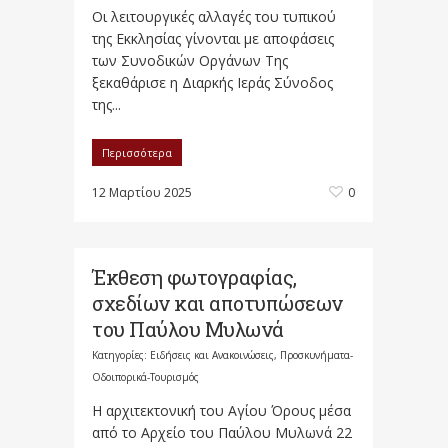
Οι λει­τουρ­γι­κές αλ­λα­γές του τυ­πι­κού
της Εκ­κλη­σί­ας γί­νον­ται με α­πο­φά­σεις
των Συ­νο­δι­κών Ορ­γά­νων Της
ξεκαθάρισε η Διαρκής Ιεράς Σύνοδος
της...
Περισσότερα
12 Μαρτίου 2025
0
Έκθεση φωτογραφίας,
σχεδίων και αποτυπώσεων
του Παύλου Μυλωνά
Κατηγορίες:
Ειδήσεις και Ανακοινώσεις
,
Προσκυνήματα-
Οδοιπορικά-Τουρισμός
Η αρχιτεκτονική του Αγίου Όρους μέσα
από το Αρχείο του Παύλου Μυλωνά 22