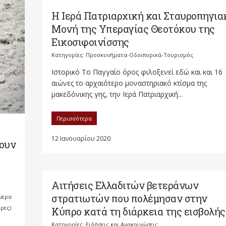
Η Ιερά Πατριαρχική και Σταυροπηγια
Μονή της Υπεραγίας Θεοτόκου της
Εικοσιφοινίσσης
Κατηγορίες:
Προσκυνήματα-Οδοιπορικά-Τουρισμός
Ιστορικό To Παγγαίο όρος φιλοξενεί εδώ και και 16
αιώνες το αρχαιότερο μοναστηριακό κτίσμα της
μακεδόνικης γης, την Ιερά Πατριαρχική...
Περισσότερα
12 Ιανουαρίου 2020
λουν
Αιτήσεις Ελλαδιτών βετεράνων
στρατιωτών που πολέμησαν στην
μερα
ρες)
Κύπρο κατά τη διάρκεια της εισβολής
Κατηγορίες:
Ειδήσεις και Ανακοινώσεις