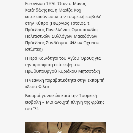
Eurovision 1976. Όταν ο Μάνος
Χατζηδάκης και η Μαρίζα Κοχ
κατακεραύνωσαν την τουρκική εισβολή
στην Κύπρο (Γεώργιος Τάτσιος, τ.
Πρόεδρος Πανελλήνιας Ομοσπονδίας
Πολιτιστικών Συλλόγων Μακεδόνων,
Πρόεδρος Συνδέσμου Φίλων Οχυρού
Ιστίμπεη)
Η Ιερά Κοινότητα του Αγίου Όρους για
την πρόσφατη επίσκεψη του
Πρωθυπουργού Κυριάκου Μητσοτάκη
Η νεανική παραβατικότητα στην εκπομπή
«Άκου Φίλε»
Βιασμοί γυναικών κατά την Τουρκική
εισβολή – Μια ανοιχτή πληγή της φρίκης
του ’74