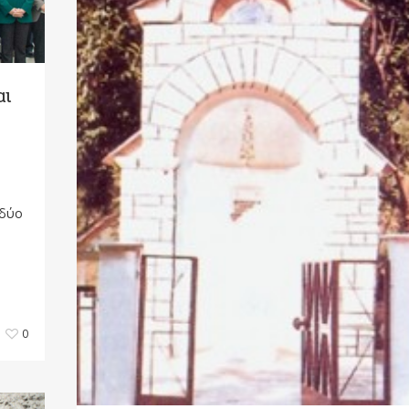
αι
 δύο
0