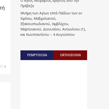
Ο Άγιος Νεομάρτυς Χρήστος από την
Πρέβεζα
κή
Μνήμη των Aγίων επτά Παίδων των εν
Eφέσω, Mαξιμιλιανού,
Eξακουστωδιανού, Iαμβλίχου,
Mαρτινιανού, Διονυσίου, Aντωνίνου (1),
και Kωνσταντίνου – 4 Αυγούστου
PEMPTOUSIA
ORTHODOXIA
1