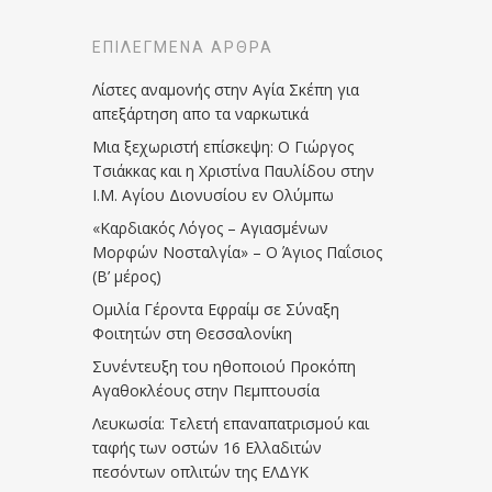
ΕΠΙΛΕΓΜΈΝΑ ΆΡΘΡΑ
Λίστες αναμονής στην Αγία Σκέπη για
απεξάρτηση απο τα ναρκωτικά
Μια ξεχωριστή επίσκεψη: Ο Γιώργος
Τσιάκκας και η Χριστίνα Παυλίδου στην
Ι.Μ. Αγίου Διονυσίου εν Ολύμπω
«Καρδιακός Λόγος – Αγιασμένων
Μορφών Νοσταλγία» – Ο Άγιος Παΐσιος
(Β’ μέρος)
Ομιλία Γέροντα Εφραίμ σε Σύναξη
Φοιτητών στη Θεσσαλονίκη
Συνέντευξη του ηθοποιού Προκόπη
Αγαθοκλέους στην Πεμπτουσία
Λευκωσία: Τελετή επαναπατρισμού και
ταφής των οστών 16 Ελλαδιτών
πεσόντων οπλιτών της ΕΛΔΥΚ