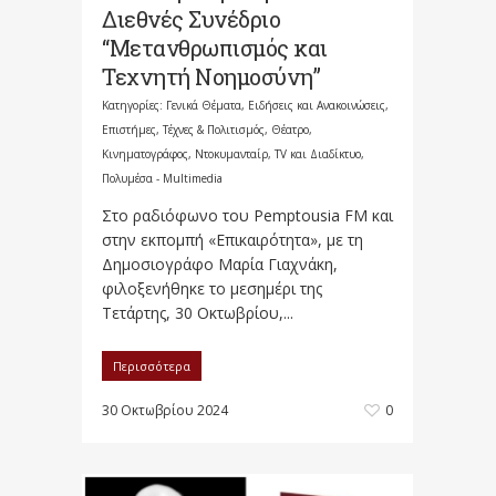
Διεθνές Συνέδριο
“Μετανθρωπισμός και
Τεχνητή Νοημοσύνη”
Κατηγορίες:
Γενικά Θέματα
,
Ειδήσεις και Ανακοινώσεις
,
Επιστήμες, Τέχνες & Πολιτισμός
,
Θέατρο,
Κινηματογράφος, Ντοκυμανταίρ, TV και Διαδίκτυο
,
Πολυμέσα - Multimedia
Στο ραδιόφωνο του Pemptousia FΜ και
στην εκπομπή «Επικαιρότητα», με τη
Δημοσιογράφο Μαρία Γιαχνάκη,
φιλοξενήθηκε το μεσημέρι της
Τετάρτης, 30 Οκτωβρίου,...
Περισσότερα
30 Οκτωβρίου 2024
0