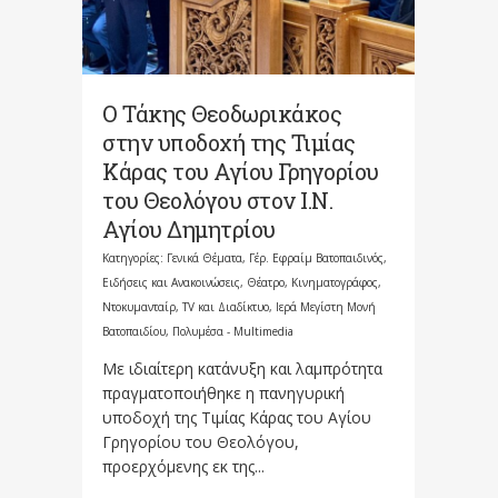
Ο Τάκης Θεοδωρικάκος
στην υποδοχή της Τιμίας
Κάρας του Αγίου Γρηγορίου
του Θεολόγου στον Ι.Ν.
Αγίου Δημητρίου
Κατηγορίες:
Γενικά Θέματα
,
Γέρ. Εφραίμ Βατοπαιδινός
,
Ειδήσεις και Ανακοινώσεις
,
Θέατρο, Κινηματογράφος,
Ντοκυμανταίρ, TV και Διαδίκτυο
,
Ιερά Μεγίστη Μονή
Βατοπαιδίου
,
Πολυμέσα - Multimedia
Με ιδιαίτερη κατάνυξη και λαμπρότητα
πραγματοποιήθηκε η πανηγυρική
υποδοχή της Τιμίας Κάρας του Αγίου
Γρηγορίου του Θεολόγου,
προερχόμενης εκ της...