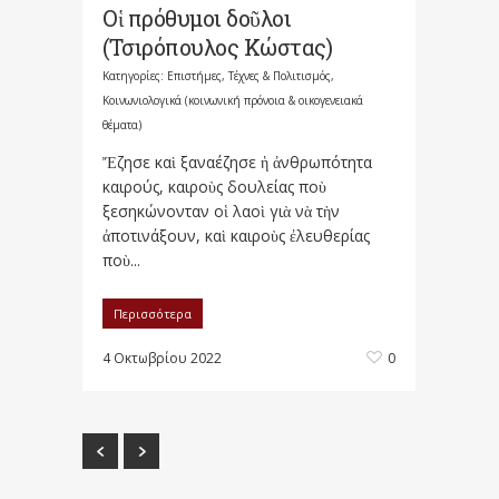
Οἱ πρόθυμοι δοῦλοι
(Τσιρόπουλος Κώστας)
Κατηγορίες:
Επιστήμες, Τέχνες & Πολιτισμός
,
Κοινωνιολογικά (κοινωνική πρόνοια & οικογενειακά
θέματα)
Ἔζησε καὶ ξαναέζησε ἡ ἀνθρωπότητα
καιρούς, καιροὺς δουλείας ποὺ
ξεσηκώνονταν οἱ λαοὶ γιὰ νὰ τὴν
ἀποτινάξουν, καὶ καιροὺς ἐλευθερίας
ποὺ...
Περισσότερα
4 Οκτωβρίου 2022
0