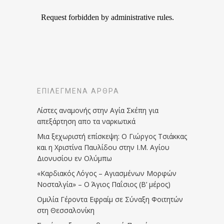
ΕΠΙΛΕΓΜΈΝΑ ΆΡΘΡΑ
Λίστες αναμονής στην Αγία Σκέπη για
απεξάρτηση απο τα ναρκωτικά
Μια ξεχωριστή επίσκεψη: Ο Γιώργος Τσιάκκας
και η Χριστίνα Παυλίδου στην Ι.Μ. Αγίου
Διονυσίου εν Ολύμπω
«Καρδιακός Λόγος – Αγιασμένων Μορφών
Νοσταλγία» – Ο Άγιος Παΐσιος (Β’ μέρος)
Ομιλία Γέροντα Εφραίμ σε Σύναξη Φοιτητών
στη Θεσσαλονίκη