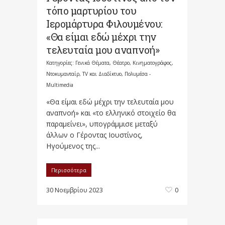
τόπο μαρτυρίου του
Ιερομάρτυρα Φιλουμένου:
«Θα είμαι εδώ μέχρι την
τελευταία μου αναπνοή»
Κατηγορίες:
Γενικά Θέματα
,
Θέατρο, Κινηματογράφος,
Ντοκυμανταίρ, TV και Διαδίκτυο
,
Πολυμέσα -
Multimedia
«Θα είμαι εδώ μέχρι την τελευταία μου
αναπνοή» και «το ελληνικό στοιχείο θα
παραμείνει», υπογράμμισε μεταξύ
άλλων ο Γέροντας Ιουστίνος,
Ηγούμενος της...
Περισσότερα
30 Νοεμβρίου 2023
0