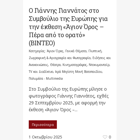
Ο Γιάννης Γιαννάτος στο
Συμβούλιο της Ευρώπης για
την έκθεση «Άγιον Όρος –
Πέρα από το ορατό»
(ΒΙΝΤΕΟ)
Κατηγορίες:
Άγιον Όρος
,
Γενικά Θέματα
,
Γλυπτική,
Ζωγραφική & Αγιογραφία και Φωτογραφία
,
Ειδήσεις και
Ανακοινώσεις
,
Θέατρο, Κινηματογράφος, Ντοκυμανταίρ,
TV και Διαδίκτυο
,
Ιερά Μεγίστη Μονή Βατοπαιδίου
,
Πολυμέσα - Multimedia
Στο Συμβούλιο της Ευρώπης μίλησε ο
φωτογράφος Γιάννης Γιαννάτος, εχθές
29 Σεπτεμβρίου 2025, με αφορμή την
έκθεση «Άγιον Όρος –...
Περισσότερα
1 Οκτωβρίου 2025
0