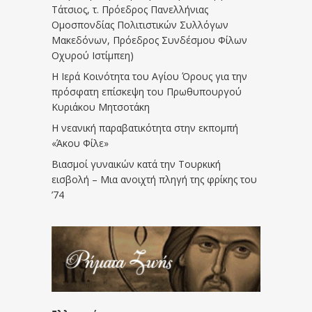
Τάτσιος, τ. Πρόεδρος Πανελλήνιας
Ομοσπονδίας Πολιτιστικών Συλλόγων
Μακεδόνων, Πρόεδρος Συνδέσμου Φίλων
Οχυρού Ιστίμπεη)
Η Ιερά Κοινότητα του Αγίου Όρους για την
πρόσφατη επίσκεψη του Πρωθυπουργού
Κυριάκου Μητσοτάκη
Η νεανική παραβατικότητα στην εκπομπή
«Άκου Φίλε»
Βιασμοί γυναικών κατά την Τουρκική
εισβολή – Μια ανοιχτή πληγή της φρίκης του
’74