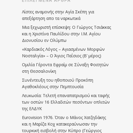
ΕΠΙΛΕΓΜΈΝΑ ΆΡΘΡΑ
Λίστες αναμονής στην Αγία Σκέπη για
απεξάρτηση απο τα ναρκωτικά
Μια ξεχωριστή επίσκεψη: Ο Γιώργος Τσιάκκας
και η Χριστίνα Παυλίδου στην Ι.Μ. Αγίου
Διονυσίου εν Ολύμπω
«Καρδιακός Λόγος – Αγιασμένων Μορφών
Νοσταλγία» – Ο Άγιος Παΐσιος (Β’ μέρος)
Ομιλία Γέροντα Εφραίμ σε Σύναξη Φοιτητών
στη Θεσσαλονίκη
Συνέντευξη του ηθοποιού Προκόπη
Αγαθοκλέους στην Πεμπτουσία
Λευκωσία: Τελετή επαναπατρισμού και ταφής
των οστών 16 Ελλαδιτών πεσόντων οπλιτών
της ΕΛΔΥΚ
Eurovision 1976. Όταν ο Μάνος Χατζηδάκης
και η Μαρίζα Κοχ κατακεραύνωσαν την
τουρκική εισβολή στην Κύπρο (Γεώργιος