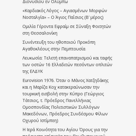
Διονυσίου εν Ολύμπω
«Καρδιακός Λόγος – Αγιασμένων Μορφών
Νοσταλγία» – Ο Άγιος Παΐσιος (Β’ μέρος)
Ομιλία Γέροντα Εφραίμ σε Σύναξη Φοιτητών
στη Θεσσαλονίκη
Συνέντευξη του ηθοποιού Προκόπη
Αγαθοκλέους στην Πεμπτουσία
Λευκωσία: Τελετή επαναπατρισμού και ταφής
των οστών 16 Ελλαδιτών πεσόντων οπλιτών
της ΕΛΔΥΚ
Eurovision 1976. Όταν ο Μάνος Χατζηδάκης
και η Μαρίζα Κοχ κατακεραύνωσαν την
τουρκική εισβολή στην Κύπρο (Γεώργιος
Τάτσιος, τ. Πρόεδρος Πανελλήνιας
Ομοσπονδίας Πολιτιστικών Συλλόγων
Μακεδόνων, Πρόεδρος Συνδέσμου Φίλων
Οχυρού Ιστίμπεη)
Η Ιερά Κοινότητα του Αγίου Όρους για την