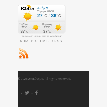
πρόγνωση καιρού από το weather.gr
ΕΝΗΜΈΡΩΣΉ ΜΕΣΩ RSS
© 2026 Διακόνημα. All Rights Reserved.