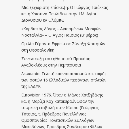
Μια ξεχωριστή επίσκεψη: Ο Γιώργος Τσιάκκας
και η Χριστίνα Παυλίδου στην Ι.Μ. Αγίου
Διονυσίου εν Ολύμπω
«Καρδιακός Λόγος – Αγιασμένων Μορφών
Νοσταλγία» – Ο Άγιος Παΐσιος (Β’ μέρος)
Ομιλία Γέροντα Εφραίμ σε Σύναξη Φοιτητών
στη Θεσσαλονίκη
Συνέντευξη του ηθοποιού Προκόπη
Αγαθοκλέους στην Πεμπτουσία
Λευκωσία: Τελετή επαναπατρισμού και ταφής
των οστών 16 Ελλαδιτών πεσόντων οπλιτών
της ΕΛΔΥΚ
Eurovision 1976. Όταν ο Μάνος Χατζηδάκης
και η Μαρίζα Κοχ κατακεραύνωσαν την
τουρκική εισβολή στην Κύπρο (Γεώργιος
Τάτσιος, τ. Πρόεδρος Πανελλήνιας
Ομοσπονδίας Πολιτιστικών Συλλόγων
Μακεδόνων, Πρόεδρος Συνδέσμου Φίλων