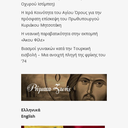
Οχυρού Ιστίμπεη)
Η Ιερά Κοινότητα του Αγίου Όρους για την
πρόσφατη επίσκεψη του Πρωθυπουργού
Κυριάκου Μητσοτάκη
Η νεανική παραβατικότητα στην εκπομπή
«Άκου Φίλε»
Βιασμοί γυναικών κατά την Τουρκική
εισβολή – Μια ανοιχτή πληγή της φρίκης του
’74
Ελληνικά
English