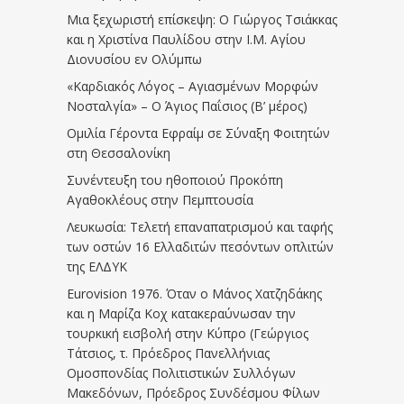
Μια ξεχωριστή επίσκεψη: Ο Γιώργος Τσιάκκας
και η Χριστίνα Παυλίδου στην Ι.Μ. Αγίου
Διονυσίου εν Ολύμπω
«Καρδιακός Λόγος – Αγιασμένων Μορφών
Νοσταλγία» – Ο Άγιος Παΐσιος (Β’ μέρος)
Ομιλία Γέροντα Εφραίμ σε Σύναξη Φοιτητών
στη Θεσσαλονίκη
Συνέντευξη του ηθοποιού Προκόπη
Αγαθοκλέους στην Πεμπτουσία
Λευκωσία: Τελετή επαναπατρισμού και ταφής
των οστών 16 Ελλαδιτών πεσόντων οπλιτών
της ΕΛΔΥΚ
Eurovision 1976. Όταν ο Μάνος Χατζηδάκης
και η Μαρίζα Κοχ κατακεραύνωσαν την
τουρκική εισβολή στην Κύπρο (Γεώργιος
Τάτσιος, τ. Πρόεδρος Πανελλήνιας
Ομοσπονδίας Πολιτιστικών Συλλόγων
Μακεδόνων, Πρόεδρος Συνδέσμου Φίλων