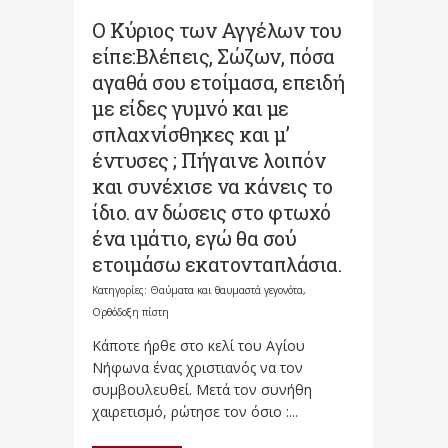
Ο Κύριος των Αγγέλων του
είπε:Βλέπεις, Σώζων, πόσα
αγαθά σου ετοίμασα, επειδή
με είδες γυμνό και με
σπλαχνίσθηκες και μ’
έντυσες ; Πήγαινε λοιπόν
και συνέχισε να κάνεις το
ίδιο. αν δώσεις στο φτωχό
ένα ιμάτιο, εγώ θα σού
ετοιμάσω εκατονταπλάσια.
Κατηγορίες:
Θαύματα και θαυμαστά γεγονότα
,
Ορθόδοξη πίστη
Κάποτε ήρθε στο κελί του Αγίου
Νήφωνα ένας χριστιανός να τον
συμβουλευθεί. Μετά τον συνήθη
χαιρετισμό, ρώτησε τον όσιο :...