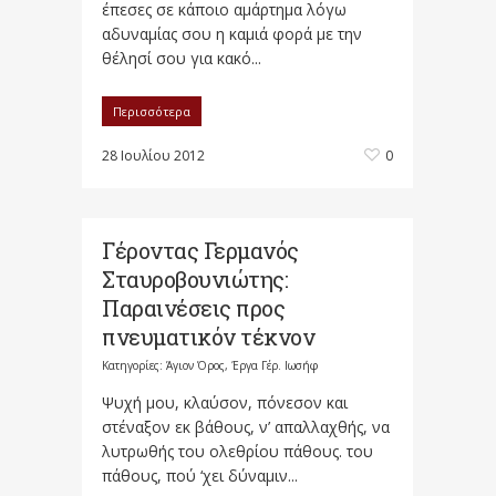
έπεσες σε κάποιο αμάρτημα λόγω
αδυναμίας σου η καμιά φορά με την
θέλησί σου για κακό...
Περισσότερα
28 Ιουλίου 2012
0
Γέροντας Γερμανός
Σταυροβουνιώτης:
Παραινέσεις προς
πνευματικόν τέκνον
Κατηγορίες:
Άγιον Όρος
,
Έργα Γέρ. Ιωσήφ
Ψυχή μου, κλαύσον, πόνεσον και
στέναξον εκ βάθους, ν’ απαλλαχθής, να
λυτρωθής του ολεθρίου πάθους. του
πάθους, πού ‘χει δύναμιν...