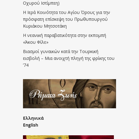
Οχυρού Ιστίμπεη)
Η Ιερά Κοινότητα του Αγίου Όρους για την
πρόσφατη επίσκεψη του Πρωθυπουργού
Κυριάκου Μητσοτάκη
Η νεανική παραβατικότητα στην εκπομπή
«Άκου Φίλε»
Βιασμοί γυναικών κατά την Τουρκική
εισβολή – Μια ανοιχτή πληγή της φρίκης του
’74
Ελληνικά
English