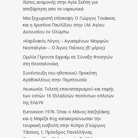
Λίστες αναμονής στην Αγία Σκέπη για
απεξάρτηση απο τα ναρκωτικά
Μια ξεχωριστή επίσκεψη: Ο Γιώργος Τσιάκκας
και η Χριστίνα Παυλίδου στην Ι.Μ. Αγίου
Διονυσίου εν Ολύμπω
«Καρδιακός Λόγος – Αγιασμένων Μορφών
Νοσταλγία» – Ο Άγιος Παΐσιος (Β’ μέρος)
Ομιλία Γέροντα Εφραίμ σε Σύναξη Φοιτητών
στη Θεσσαλονίκη
Συνέντευξη του ηθοποιού Προκόπη
Αγαθοκλέους στην Πεμπτουσία
Λευκωσία: Τελετή επαναπατρισμού και ταφής
των οστών 16 Ελλαδιτών πεσόντων οπλιτών
της ΕΛΔΥΚ
Eurovision 1976. Όταν ο Μάνος Χατζηδάκης
και η Μαρίζα Κοχ κατακεραύνωσαν την
τουρκική εισβολή στην Κύπρο (Γεώργιος
Τάτσιος, τ. Πρόεδρος Πανελλήνιας