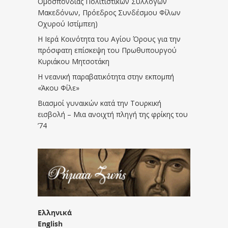
Ομοσπονδίας Πολιτιστικών Συλλόγων
Μακεδόνων, Πρόεδρος Συνδέσμου Φίλων
Οχυρού Ιστίμπεη)
Η Ιερά Κοινότητα του Αγίου Όρους για την
πρόσφατη επίσκεψη του Πρωθυπουργού
Κυριάκου Μητσοτάκη
Η νεανική παραβατικότητα στην εκπομπή
«Άκου Φίλε»
Βιασμοί γυναικών κατά την Τουρκική
εισβολή – Μια ανοιχτή πληγή της φρίκης του
’74
Ελληνικά
English