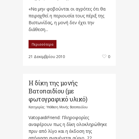
«Να μην φοβούνται οι αγρότες ότι θα
πειραχθεί η περιουσία τους πέριξ της
Βιστωνίδας, η μονή δεν έχει την
διάθεση...
Περισσότερα
21 Δεκεμβρίου 2010
0
Η δίκη της μονής
Βατοπαιδίου (με
φωτογραφικό υλικό)
Κατηγορίες:
Υπόθεση Μονής Βατοπαιδίου
VatopaidiFriend: Πληροφορίες
αναφέρουν πως η δίκη ολοκληρώθηκε
πριν από λίγο και η έκδοση της
απόφαση αναμένεται αύριο, 22