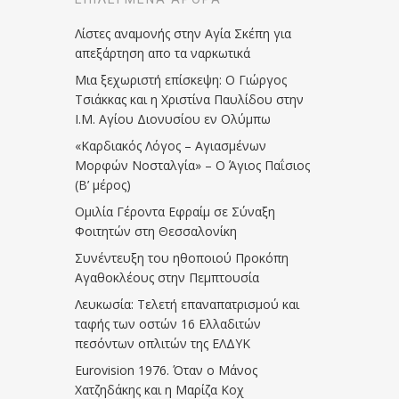
Λίστες αναμονής στην Αγία Σκέπη για
απεξάρτηση απο τα ναρκωτικά
Μια ξεχωριστή επίσκεψη: Ο Γιώργος
Τσιάκκας και η Χριστίνα Παυλίδου στην
Ι.Μ. Αγίου Διονυσίου εν Ολύμπω
«Καρδιακός Λόγος – Αγιασμένων
Μορφών Νοσταλγία» – Ο Άγιος Παΐσιος
(Β’ μέρος)
Ομιλία Γέροντα Εφραίμ σε Σύναξη
Φοιτητών στη Θεσσαλονίκη
Συνέντευξη του ηθοποιού Προκόπη
Αγαθοκλέους στην Πεμπτουσία
Λευκωσία: Τελετή επαναπατρισμού και
ταφής των οστών 16 Ελλαδιτών
πεσόντων οπλιτών της ΕΛΔΥΚ
Eurovision 1976. Όταν ο Μάνος
Χατζηδάκης και η Μαρίζα Κοχ