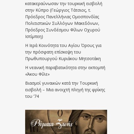
κατακεραύνωσαν την τουρκική εισβολή
στην Κύπρο (Γεώργιος Τάτσιος, τ.
Πρόεδρος Πανελλήνιας Ομοσπονδίας
Πολιτιστικών Συλλόγων Μακεδόνων,
Πρόεδρος Συνδέσμου Φίλων Οχυρού
Ιστίμπεη)
Η Ιερά Κοινότητα του Αγίου Όρους για
την πρόσφατη επίσκεψη του
Πρωθυπουργού Κυριάκου Μητσοτάκη
Η νεανική παραβατικότητα στην εκπομπή
«Άκου Φίλε»
Βιασμοί γυναικών κατά την Τουρκική
εισβολή – Μια ανοιχτή πληγή της φρίκης
του ’74