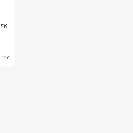
 της
0