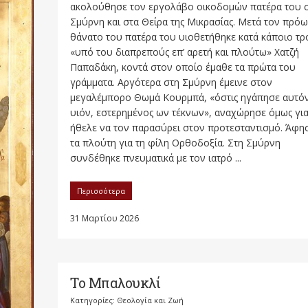
ακολούθησε τον εργολάβο οικοδομών πατέρα του 
Σμύρνη και στα Θείρα της Μικρασίας. Μετά τον πρό
θάνατο του πατέρα του υιοθετήθηκε κατά κάποιο τ
«υπό του διαπρεπούς επ’ αρετή και πλούτω» Χατζή
Παπαδάκη, κοντά στον οποίο έμαθε τα πρώτα του
γράμματα. Αργότερα στη Σμύρνη έμεινε στον
μεγαλέμπορο Θωμά Κουρμπά, «όστις ηγάπησε αυτό
υιόν, εστερημένος ων τέκνων», αναχώρησε όμως για
ήθελε να τον παρασύρει στον προτεσταντισμό. Άφη
τα πλούτη για τη φίλη Ορθοδοξία. Στη Σμύρνη
συνδέθηκε πνευματικά με τον ιατρό ...
Περισσότερα
31 Μαρτίου 2026
Το Μπαλουκλί
Κατηγορίες:
Θεολογία και Ζωή