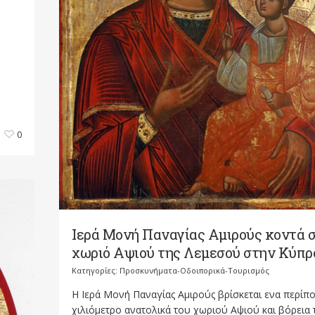
-
0
Ιερά Μονή Παναγίας Αμιρούς κοντά 
χωριό Αψιού της Λεμεσού στην Κύπρ
Κατηγορίες:
Προσκυνήματα-Οδοιπορικά-Τουρισμός
Η Ιερά Μονή Παναγίας Αμιρούς βρίσκεται ενα περίπ
χιλιόμετρο ανατολικά του χωριού Αψιού και βόρεια 