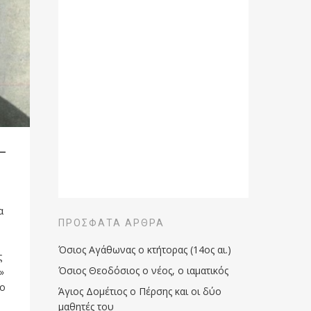
–
α
ΠΡΌΣΦΑΤΑ ΆΡΘΡΑ
Όσιος Αγάθωνας ο κτήτορας (14ος αι.)
ς
Όσιος Θεοδόσιος ο νέος, ο ιαματικός
φή»
το
Άγιος Δομέτιος ο Πέρσης και οι δύο
μαθητές του