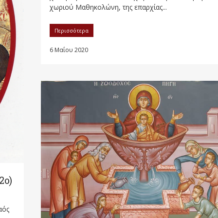
χωριού Μαθηκολώνη, της επαρχίας...
Περισσότερα
6 Μαΐου 2020
2ο)
αός