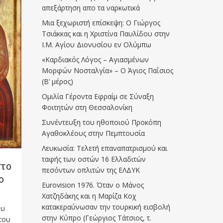
απεξάρτηση απο τα ναρκωτικά
Μια ξεχωριστή επίσκεψη: Ο Γιώργος
Τσιάκκας και η Χριστίνα Παυλίδου στην
Ι.Μ. Αγίου Διονυσίου εν Ολύμπω
«Καρδιακός Λόγος – Αγιασμένων
Μορφών Νοσταλγία» – Ο Άγιος Παΐσιος
(Β’ μέρος)
Ομιλία Γέροντα Εφραίμ σε Σύναξη
Φοιτητών στη Θεσσαλονίκη
Συνέντευξη του ηθοποιού Προκόπη
Αγαθοκλέους στην Πεμπτουσία
Λευκωσία: Τελετή επαναπατρισμού και
ταφής των οστών 16 Ελλαδιτών
στο
πεσόντων οπλιτών της ΕΛΔΥΚ
ο
Eurovision 1976. Όταν ο Μάνος
Χατζηδάκης και η Μαρίζα Κοχ
κατακεραύνωσαν την τουρκική εισβολή
ου
στην Κύπρο (Γεώργιος Τάτσιος, τ.
του