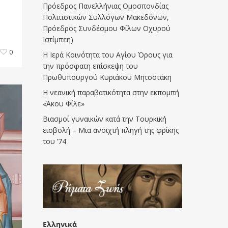
Πρόεδρος Πανελλήνιας Ομοσπονδίας
Πολιτιστικών Συλλόγων Μακεδόνων,
Πρόεδρος Συνδέσμου Φίλων Οχυρού
Ιστίμπεη)
0
Η Ιερά Κοινότητα του Αγίου Όρους για
την πρόσφατη επίσκεψη του
Πρωθυπουργού Κυριάκου Μητσοτάκη
Η νεανική παραβατικότητα στην εκπομπή
«Άκου Φίλε»
Βιασμοί γυναικών κατά την Τουρκική
εισβολή – Μια ανοιχτή πληγή της φρίκης
του ’74
Ελληνικά