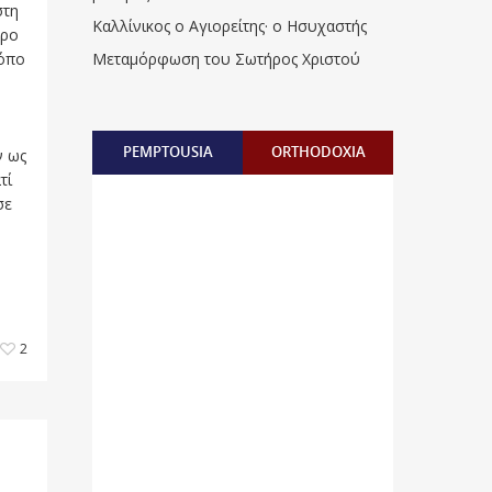
στη
Καλλίνικος ο Αγιορείτης · ο Ησυχαστής
ωρο
Μεταμόρφωση του Σωτήρος Χριστού
ρόπο
PEMPTOUSIA
ORTHODOXIA
ν ως
τί
σε
2