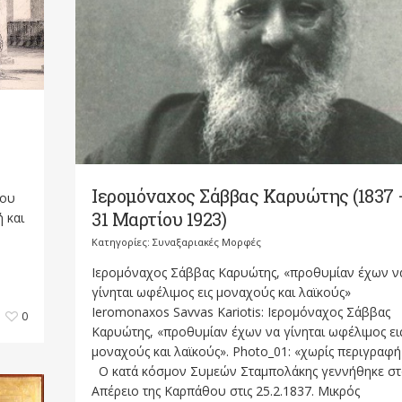
Ιερομόναχος Σάββας Καρυώτης (1837 
ίου
31 Μαρτίου 1923)
 και
Κατηγορίες:
Συναξαριακές Μορφές
Ιερομόναχος Σάββας Καρυώτης, «προθυμίαν έχων ν
γίνηται ωφέλιμος εις μοναχούς και λαϊκούς»
Ieromonaxos Savvas Kariotis: Ιερομόναχος Σάββας
0
Καρυώτης, «προθυμίαν έχων να γίνηται ωφέλιμος ει
μοναχούς και λαϊκούς». Photo_01: «χωρίς περιγρα
Ο κατά κόσμον Συμεών Σταμπολάκης γεννήθηκε σ
Απέρειο της Καρπάθου στις 25.2.1837. Μικρός