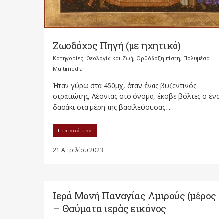
Ζωοδόχος Πηγή (με ηχητικό)
Κατηγορίες:
Θεολογία και Ζωή
,
Ορθόδοξη πίστη
,
Πολυμέσα -
Multimedia
Ήταν γύρω στα 450μχ, όταν ένας βυζαντινός
στρατιώτης, Λέοντας στο όνομα, έκοβε βόλτες σ΄ έν
δασάκι στα μέρη της βασιλεύουσας,...
Περισσότερα
21 Απριλίου 2023
Ιερά Μονή Παναγίας Αμιρούς (μέρος 
– Θαύματα ιεράς εικόνος