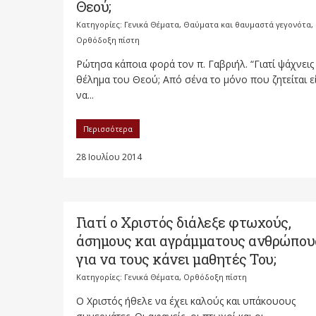
Θεού;
Κατηγορίες:
Γενικά Θέματα
,
Θαύματα και θαυμαστά γεγονότα
,
Ορθόδοξη πίστη
Ρώτησα κάποια φορά τον π. Γαβριήλ. “Γιατί ψάχνεις
θέλημα του Θεού; Από σένα το μόνο που ζητείται ε
να...
Περισσότερα
28 Ιουλίου 2014
Γιατί ο Χριστός διάλεξε φτωχούς,
άσημους και αγράμματους ανθρώπου
για να τους κάνει μαθητές Του;
Κατηγορίες:
Γενικά Θέματα
,
Ορθόδοξη πίστη
Ο Χριστός ήθελε να έχει καλούς και υπάκουους