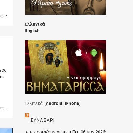
0
Ελληνικά
English
χος
τε
Ελληνικά: (
Android
,
iPhone
)
0
ΣΥΝΑΞΆΡΙ
►►γιορτάζουν σήμερα Πεμ 06 Αυγ 2026: