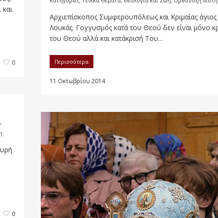
Κατηγορίες:
Γενικά Θέματα
,
Θεολογία και Ζωή
,
Ορθόδοξη πίστη
 και
Αρχιεπίσκοπος Συμφερουπόλεως και Κριμαίας άγιος
Λουκάς. Γογγυσμός κατά του Θεού δεν είναι μόνο κ
του Θεού αλλά και κατάκρισή Του...
Περισσότερα
0
11 Οκτωβρίου 2014
…
η
χυρή
0