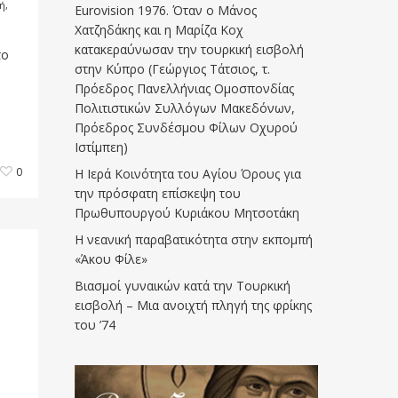
ή
,
Eurovision 1976. Όταν ο Μάνος
Χατζηδάκης και η Μαρίζα Κοχ
κατακεραύνωσαν την τουρκική εισβολή
το
στην Κύπρο (Γεώργιος Τάτσιος, τ.
Πρόεδρος Πανελλήνιας Ομοσπονδίας
Πολιτιστικών Συλλόγων Μακεδόνων,
Πρόεδρος Συνδέσμου Φίλων Οχυρού
Ιστίμπεη)
0
Η Ιερά Κοινότητα του Αγίου Όρους για
την πρόσφατη επίσκεψη του
Πρωθυπουργού Κυριάκου Μητσοτάκη
Η νεανική παραβατικότητα στην εκπομπή
«Άκου Φίλε»
Βιασμοί γυναικών κατά την Τουρκική
εισβολή – Μια ανοιχτή πληγή της φρίκης
του ’74