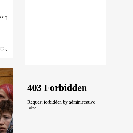
ρίση
0