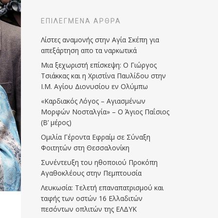
ΕΠΙΛΕΓΜΈΝΑ ΆΡΘΡΑ
Λίστες αναμονής στην Αγία Σκέπη για
απεξάρτηση απο τα ναρκωτικά
Μια ξεχωριστή επίσκεψη: Ο Γιώργος
Τσιάκκας και η Χριστίνα Παυλίδου στην
Ι.Μ. Αγίου Διονυσίου εν Ολύμπω
«Καρδιακός Λόγος – Αγιασμένων
Μορφών Νοσταλγία» – Ο Άγιος Παΐσιος
(Β’ μέρος)
Ομιλία Γέροντα Εφραίμ σε Σύναξη
Φοιτητών στη Θεσσαλονίκη
Συνέντευξη του ηθοποιού Προκόπη
Αγαθοκλέους στην Πεμπτουσία
Λευκωσία: Τελετή επαναπατρισμού και
ταφής των οστών 16 Ελλαδιτών
πεσόντων οπλιτών της ΕΛΔΥΚ