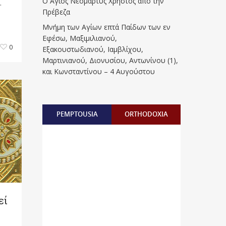
Ο Άγιος Νεομάρτυς Χρήστος από την
.
Πρέβεζα
Μνήμη των Aγίων επτά Παίδων των εν
Eφέσω, Mαξιμιλιανού,
0
Eξακουστωδιανού, Iαμβλίχου,
Mαρτινιανού, Διονυσίου, Aντωνίνου (1),
και Kωνσταντίνου – 4 Αυγούστου
PEMPTOUSIA
ORTHODOXIA
εί