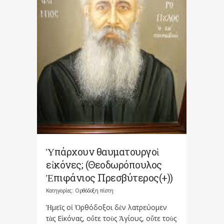
Ὑπάρχουν θαυματουργοὶ
εἰκόνες; (Θεοδωρόπουλος
Ἐπιφάνιος Πρεσβύτερος(+))
Κατηγορίες:
Ορθόδοξη πίστη
Ἡμεῖς οἱ Ὀρθόδοξοι δὲν λατρεύομεν
τὰς Εἰκόνας, οὔτε τοὺς Ἁγίους, οὔτε τοὺς