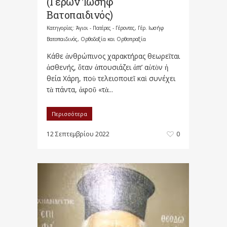
(Γέρων Ἰωσήφ
Βατοπαιδινός)
Κατηγορίες:
Άγιοι - Πατέρες - Γέροντες
,
Γέρ. Ιωσήφ
Βατοπαιδινός
,
Ορθοδοξία και Ορθοπραξία
Κάθε ἀνθρώπινος χαρακτήρας θεωρεῖται
ἀσθενής, ὅταν ἀπουσιάζει ἀπ’ αὐτὸν ἡ
θεία Χάρη, ποὺ τελειοποιεῖ καὶ συνέχει
τὰ πάντα, ἀφοῦ «τὰ...
Περισσότερα
12 Σεπτεμβρίου 2022
0