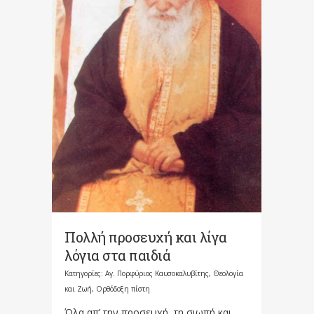
Πολλή προσευχή και λίγα
λόγια στα παιδιά
Κατηγορίες:
Αγ. Πορφύριος Καυσοκαλυβίτης
,
Θεολογία
και Ζωή
,
Ορθόδοξη πίστη
Όλα απ’ την προσευχή, τη σιωπή και