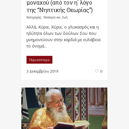
μοναχού (από τον η΄ λόγο
της “Νηπτικής Θεωρίας”)
Κατηγορίες:
Θεολογία και Ζωή
Αλλά, Κύριε, Κύριε, ο γλυκασμός και η
ηδύτητα όλων των δούλων Σου που
μνημονεύουν στην καρδιά με ευλάβεια
το όνομά...
Περισσότερα
3 Δεκεμβρίου 2019
0