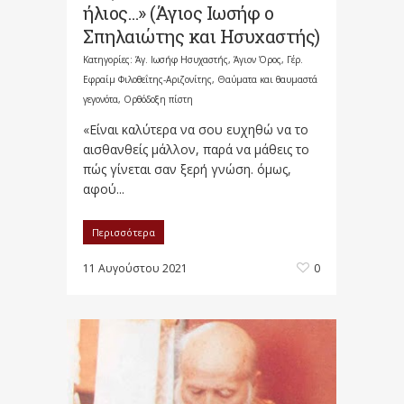
ήλιος…» (Άγιος Ιωσήφ ο
Σπηλαιώτης και Ησυχαστής)
Κατηγορίες:
Άγ. Ιωσήφ Ησυχαστής
,
Άγιον Όρος
,
Γέρ.
Εφραίμ Φιλοθεΐτης-Αριζονίτης
,
Θαύματα και θαυμαστά
γεγονότα
,
Ορθόδοξη πίστη
«Είναι καλύτερα να σου ευχηθώ να το
αισθανθείς μάλλον, παρά να μάθεις το
πώς γίνεται σαν ξερή γνώση. όμως,
αφού...
Περισσότερα
11 Αυγούστου 2021
0