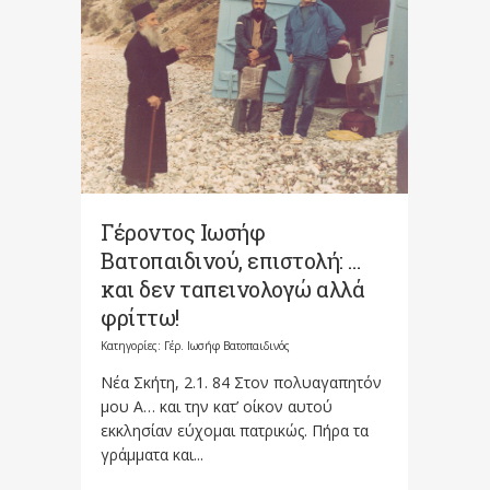
Γέροντος Ιωσήφ
Βατοπαιδινού, επιστολή: …
και δεν ταπεινολογώ αλλά
φρίττω!
Κατηγορίες:
Γέρ. Ιωσήφ Βατοπαιδινός
Νέα Σκήτη, 2.1. 84 Στον πολυαγαπητόν
μου Α… και την κατ’ οίκον αυτού
εκκλησίαν εύχομαι πατρικώς. Πήρα τα
γράμματα και...