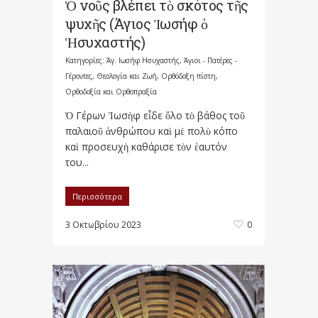
Ὁ νοῦς βλέπει τὸ σκότος τῆς
ψυχῆς (Άγιος Ἰωσήφ ὁ
Ἡσυχαστής)
Κατηγορίες:
Άγ. Ιωσήφ Ησυχαστής
,
Άγιοι - Πατέρες -
Γέροντες
,
Θεολογία και Ζωή
,
Ορθόδοξη πίστη
,
Ορθοδοξία και Ορθοπραξία
Ὁ Γέρων Ἰωσὴφ εἶδε ὅλο τὸ βάθος τοῦ
παλαιοῦ ἀνθρώπου καὶ μὲ πολὺ κόπο
καὶ προσευχὴ καθάρισε τὸν ἑαυτόν
του...
Περισσότερα
3 Οκτωβρίου 2023
0