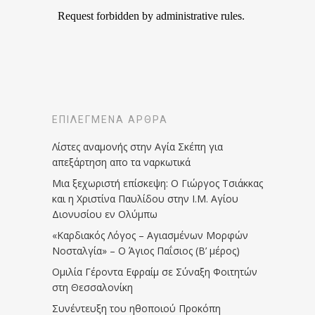
ΕΠΙΛΕΓΜΈΝΑ ΆΡΘΡΑ
Λίστες αναμονής στην Αγία Σκέπη για
απεξάρτηση απο τα ναρκωτικά
Μια ξεχωριστή επίσκεψη: Ο Γιώργος Τσιάκκας
και η Χριστίνα Παυλίδου στην Ι.Μ. Αγίου
Διονυσίου εν Ολύμπω
«Καρδιακός Λόγος – Αγιασμένων Μορφών
Νοσταλγία» – Ο Άγιος Παΐσιος (Β’ μέρος)
Ομιλία Γέροντα Εφραίμ σε Σύναξη Φοιτητών
στη Θεσσαλονίκη
Συνέντευξη του ηθοποιού Προκόπη