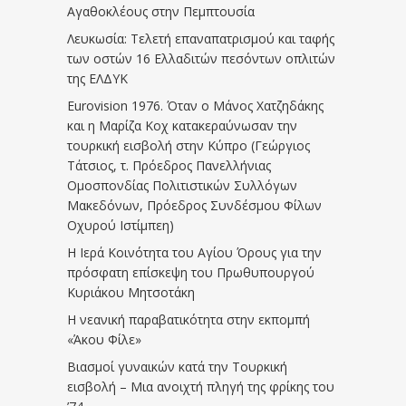
Αγαθοκλέους στην Πεμπτουσία
Λευκωσία: Τελετή επαναπατρισμού και ταφής
των οστών 16 Ελλαδιτών πεσόντων οπλιτών
της ΕΛΔΥΚ
Eurovision 1976. Όταν ο Μάνος Χατζηδάκης
και η Μαρίζα Κοχ κατακεραύνωσαν την
τουρκική εισβολή στην Κύπρο (Γεώργιος
Τάτσιος, τ. Πρόεδρος Πανελλήνιας
Ομοσπονδίας Πολιτιστικών Συλλόγων
Μακεδόνων, Πρόεδρος Συνδέσμου Φίλων
Οχυρού Ιστίμπεη)
Η Ιερά Κοινότητα του Αγίου Όρους για την
πρόσφατη επίσκεψη του Πρωθυπουργού
Κυριάκου Μητσοτάκη
Η νεανική παραβατικότητα στην εκπομπή
«Άκου Φίλε»
Βιασμοί γυναικών κατά την Τουρκική
εισβολή – Μια ανοιχτή πληγή της φρίκης του