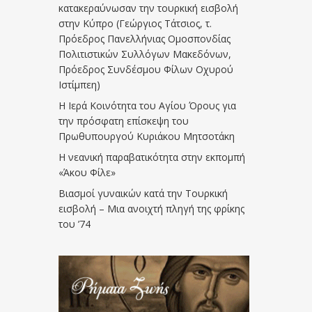
κατακεραύνωσαν την τουρκική εισβολή
στην Κύπρο (Γεώργιος Τάτσιος, τ.
Πρόεδρος Πανελλήνιας Ομοσπονδίας
Πολιτιστικών Συλλόγων Μακεδόνων,
Πρόεδρος Συνδέσμου Φίλων Οχυρού
Ιστίμπεη)
Η Ιερά Κοινότητα του Αγίου Όρους για
την πρόσφατη επίσκεψη του
Πρωθυπουργού Κυριάκου Μητσοτάκη
Η νεανική παραβατικότητα στην εκπομπή
«Άκου Φίλε»
Βιασμοί γυναικών κατά την Τουρκική
εισβολή – Μια ανοιχτή πληγή της φρίκης
του ’74