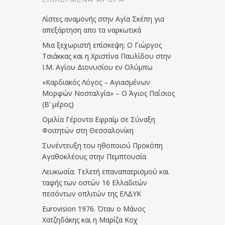
Λίστες αναμονής στην Αγία Σκέπη για
απεξάρτηση απο τα ναρκωτικά
Μια ξεχωριστή επίσκεψη: Ο Γιώργος
Τσιάκκας και η Χριστίνα Παυλίδου στην
Ι.Μ. Αγίου Διονυσίου εν Ολύμπω
«Καρδιακός Λόγος – Αγιασμένων
Μορφών Νοσταλγία» – Ο Άγιος Παΐσιος
(Β’ μέρος)
Ομιλία Γέροντα Εφραίμ σε Σύναξη
Φοιτητών στη Θεσσαλονίκη
Συνέντευξη του ηθοποιού Προκόπη
Αγαθοκλέους στην Πεμπτουσία
Λευκωσία: Τελετή επαναπατρισμού και
ταφής των οστών 16 Ελλαδιτών
πεσόντων οπλιτών της ΕΛΔΥΚ
Eurovision 1976. Όταν ο Μάνος
Χατζηδάκης και η Μαρίζα Κοχ