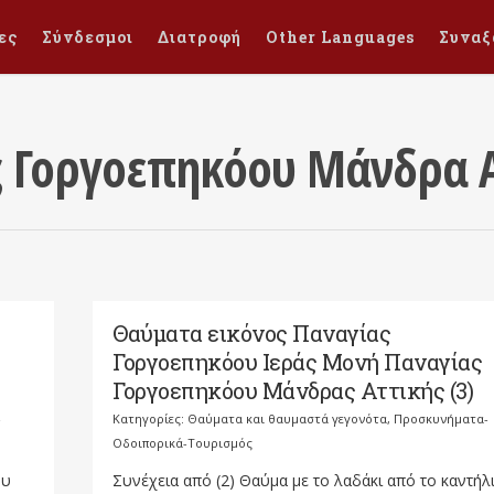
ες
Σύνδεσμοι
Διατροφή
Other Languages
Συναξ
ς Γοργοεπηκόου Μάνδρα Α
Θαύματα εικόνος Παναγίας
Γοργοεπηκόου Ιεράς Μονή Παναγίας
Γοργοεπηκόου Μάνδρας Αττικής (3)
-
Κατηγορίες:
Θαύματα και θαυμαστά γεγονότα
,
Προσκυνήματα-
Οδοιπορικά-Τουρισμός
ου
Συνέχεια από (2) Θαύμα με το λαδάκι από το καντήλι