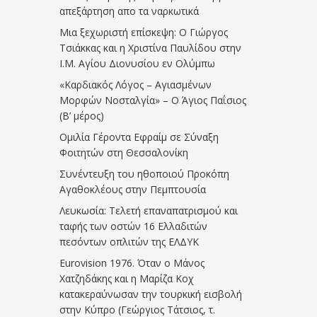
απεξάρτηση απο τα ναρκωτικά
Μια ξεχωριστή επίσκεψη: Ο Γιώργος
Τσιάκκας και η Χριστίνα Παυλίδου στην
Ι.Μ. Αγίου Διονυσίου εν Ολύμπω
«Καρδιακός Λόγος – Αγιασμένων
Μορφών Νοσταλγία» – Ο Άγιος Παΐσιος
(Β’ μέρος)
Ομιλία Γέροντα Εφραίμ σε Σύναξη
Φοιτητών στη Θεσσαλονίκη
Συνέντευξη του ηθοποιού Προκόπη
Αγαθοκλέους στην Πεμπτουσία
Λευκωσία: Τελετή επαναπατρισμού και
ταφής των οστών 16 Ελλαδιτών
πεσόντων οπλιτών της ΕΛΔΥΚ
Eurovision 1976. Όταν ο Μάνος
Χατζηδάκης και η Μαρίζα Κοχ
κατακεραύνωσαν την τουρκική εισβολή
στην Κύπρο (Γεώργιος Τάτσιος, τ.