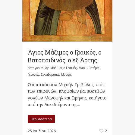
Άγιος Μάξιμος ο Γραικός, ο
Βατοπαιδινός, ο εξ Άρτης
Κατηγορίες:
Άγ. Μάξιμος ο Γραικός
,
Άγιοι - Πατέρες -
Γέροντες
,
Συναξαριακές Μορφές
Ο κατά κόσμον Μιχαήλ Τριβώλης, υιός
των επιφανών, πλουσίων και ευσεβών
γονέων Μανουήλ και Ειρήνης, κατήγετο
από την Λακεδαίμονα της...
Περισσότερα
25 Ιουλίου 2026
2