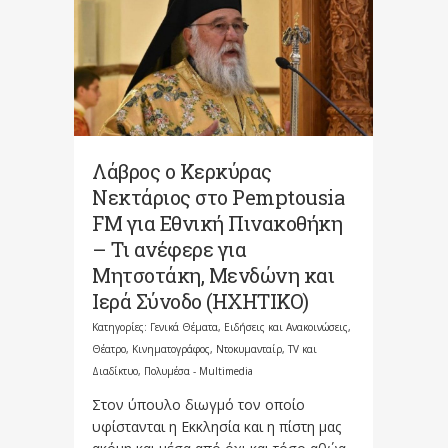
Λάβρος ο Κερκύρας
Νεκτάριος στο Pemptousia
FM για Εθνική Πινακοθήκη
– Τι ανέφερε για
Μητσοτάκη, Μενδώνη και
Ιερά Σύνοδο (ΗΧΗΤΙΚΟ)
Κατηγορίες:
Γενικά Θέματα
,
Ειδήσεις και Ανακοινώσεις
,
Θέατρο, Κινηματογράφος, Ντοκυμανταίρ, TV και
Διαδίκτυο
,
Πολυμέσα - Multimedia
Στον ύπουλο διωγμό τον οποίο
υφίστανται η Εκκλησία και η πίστη μας