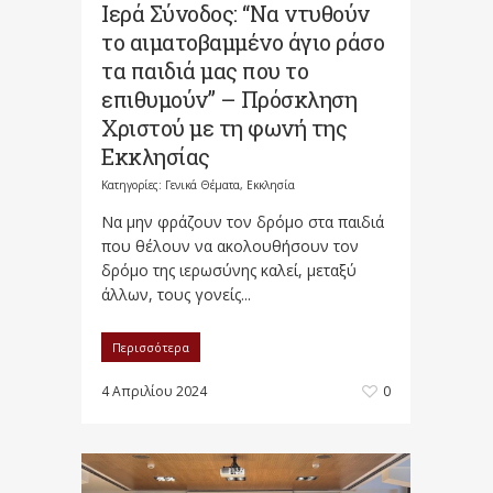
Ιερά Σύνοδος: “Να ντυθούν
το αιματοβαμμένο άγιο ράσο
τα παιδιά μας που το
επιθυμούν” – Πρόσκληση
Χριστού με τη φωνή της
Εκκλησίας
Κατηγορίες:
Γενικά Θέματα
,
Εκκλησία
Να μην φρά­ζουν τον δρό­μο στα παιδιά
που θέλουν να ακολουθήσουν τον
δρόμο της ιερωσύνης καλεί, μεταξύ
άλλων, τους γονείς...
Περισσότερα
4 Απριλίου 2024
0