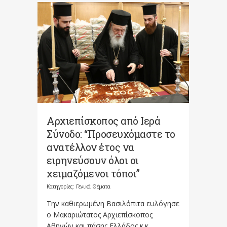
Αρχιεπίσκοπος από Ιερά
Σύνοδο: “Προσευχόμαστε το
ανατέλλον έτος να
ειρηνεύσουν όλοι οι
χειμαζόμενοι τόποι”
Κατηγορίες:
Γενικά Θέματα
Την καθιερωμένη Βασιλόπιτα ευλόγησε
ο Μακαριώτατος Αρχιεπίσκοπος
Αθηνών και πάσης Ελλάδος κ.κ.