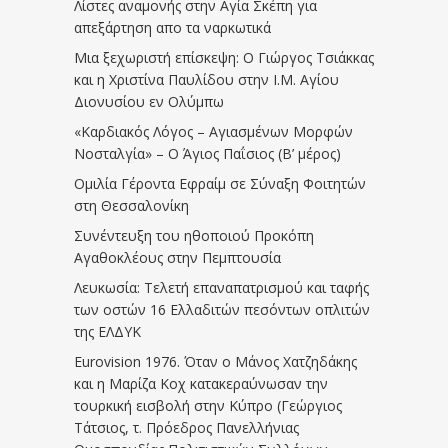
Λίστες αναμονής στην Αγία Σκέπη για
απεξάρτηση απο τα ναρκωτικά
Μια ξεχωριστή επίσκεψη: Ο Γιώργος Τσιάκκας
και η Χριστίνα Παυλίδου στην Ι.Μ. Αγίου
Διονυσίου εν Ολύμπω
«Καρδιακός Λόγος – Αγιασμένων Μορφών
Νοσταλγία» – Ο Άγιος Παΐσιος (Β’ μέρος)
Ομιλία Γέροντα Εφραίμ σε Σύναξη Φοιτητών
στη Θεσσαλονίκη
Συνέντευξη του ηθοποιού Προκόπη
Αγαθοκλέους στην Πεμπτουσία
Λευκωσία: Τελετή επαναπατρισμού και ταφής
των οστών 16 Ελλαδιτών πεσόντων οπλιτών
της ΕΛΔΥΚ
Eurovision 1976. Όταν ο Μάνος Χατζηδάκης
και η Μαρίζα Κοχ κατακεραύνωσαν την
τουρκική εισβολή στην Κύπρο (Γεώργιος
Τάτσιος, τ. Πρόεδρος Πανελλήνιας