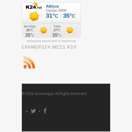
πρόγνωση καιρού από το weather.gr
ΕΝΗΜΈΡΩΣΉ ΜΕΣΩ RSS
© 2026 Διακόνημα. All Rights Reserved.