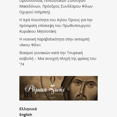
Ομοσπονδίας Πολιτιστικών Συλλόγων
Μακεδόνων, Πρόεδρος Συνδέσμου Φίλων
Οχυρού Ιστίμπεη)
Η Ιερά Κοινότητα του Αγίου Όρους για την
πρόσφατη επίσκεψη του Πρωθυπουργού
Κυριάκου Μητσοτάκη
Η νεανική παραβατικότητα στην εκπομπή
«Άκου Φίλε»
Βιασμοί γυναικών κατά την Τουρκική
εισβολή – Μια ανοιχτή πληγή της φρίκης του
’74
Ελληνικά
English