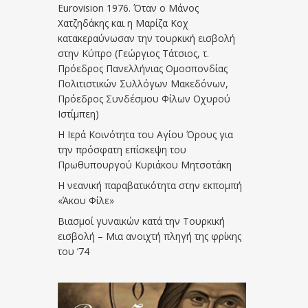
Eurovision 1976. Όταν ο Μάνος
Χατζηδάκης και η Μαρίζα Κοχ
κατακεραύνωσαν την τουρκική εισβολή
στην Κύπρο (Γεώργιος Τάτσιος, τ.
Πρόεδρος Πανελλήνιας Ομοσπονδίας
Πολιτιστικών Συλλόγων Μακεδόνων,
Πρόεδρος Συνδέσμου Φίλων Οχυρού
Ιστίμπεη)
Η Ιερά Κοινότητα του Αγίου Όρους για
την πρόσφατη επίσκεψη του
Πρωθυπουργού Κυριάκου Μητσοτάκη
Η νεανική παραβατικότητα στην εκπομπή
«Άκου Φίλε»
Βιασμοί γυναικών κατά την Τουρκική
εισβολή – Μια ανοιχτή πληγή της φρίκης
του ’74