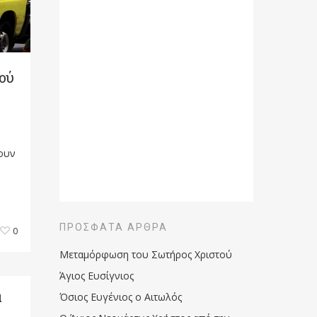
ού
ουν
ΠΡΌΣΦΑΤΑ ΆΡΘΡΑ
0
Μεταμόρφωση του Σωτήρος Χριστού
Άγιος Ευσίγνιος
α
Όσιος Ευγένιος ο Αιτωλός