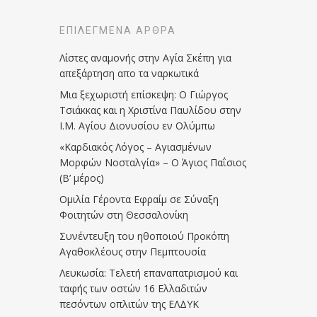
ΕΠΙΛΕΓΜΈΝΑ ΆΡΘΡΑ
Λίστες αναμονής στην Αγία Σκέπη για
απεξάρτηση απο τα ναρκωτικά
Μια ξεχωριστή επίσκεψη: Ο Γιώργος
Τσιάκκας και η Χριστίνα Παυλίδου στην
Ι.Μ. Αγίου Διονυσίου εν Ολύμπω
«Καρδιακός Λόγος – Αγιασμένων
Μορφών Νοσταλγία» – Ο Άγιος Παΐσιος
(Β’ μέρος)
Ομιλία Γέροντα Εφραίμ σε Σύναξη
Φοιτητών στη Θεσσαλονίκη
Συνέντευξη του ηθοποιού Προκόπη
Αγαθοκλέους στην Πεμπτουσία
Λευκωσία: Τελετή επαναπατρισμού και
ταφής των οστών 16 Ελλαδιτών
πεσόντων οπλιτών της ΕΛΔΥΚ