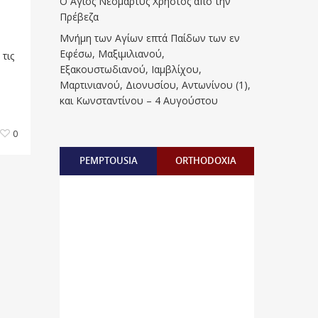
Ο Άγιος Νεομάρτυς Χρήστος από την
Πρέβεζα
Μνήμη των Aγίων επτά Παίδων των εν
Eφέσω, Mαξιμιλιανού,
τις
Eξακουστωδιανού, Iαμβλίχου,
Mαρτινιανού, Διονυσίου, Aντωνίνου (1),
και Kωνσταντίνου – 4 Αυγούστου
0
PEMPTOUSIA
ORTHODOXIA