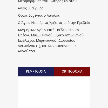
Μεταμόρφωση του Σωτήρος Χριστού
Άγιος Ευσίγνιος
Όσιος Ευγένιος ο Αιτωλός
Ο Άγιος Νεομάρτυς Χρήστος από την Πρέβεζα
Μνήμη των Aγίων επτά Παίδων των εν
Eφέσω, Mαξιμιλιανού, Eξακουστωδιανού,
Iαμβλίχου, Mαρτινιανού, Διονυσίου,
Aντωνίνου (1), και Kωνσταντίνου – 4
Αυγούστου
PEMPTOUSIA
ORTHODOXIA