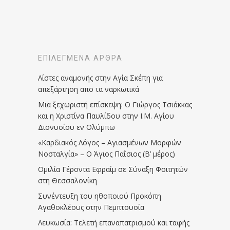
ΕΠΙΛΕΓΜΈΝΑ ΆΡΘΡΑ
Λίστες αναμονής στην Αγία Σκέπη για
απεξάρτηση απο τα ναρκωτικά
Μια ξεχωριστή επίσκεψη: Ο Γιώργος Τσιάκκας
και η Χριστίνα Παυλίδου στην Ι.Μ. Αγίου
Διονυσίου εν Ολύμπω
«Καρδιακός Λόγος – Αγιασμένων Μορφών
Νοσταλγία» – Ο Άγιος Παΐσιος (Β’ μέρος)
Ομιλία Γέροντα Εφραίμ σε Σύναξη Φοιτητών
στη Θεσσαλονίκη
Συνέντευξη του ηθοποιού Προκόπη
Αγαθοκλέους στην Πεμπτουσία
Λευκωσία: Τελετή επαναπατρισμού και ταφής