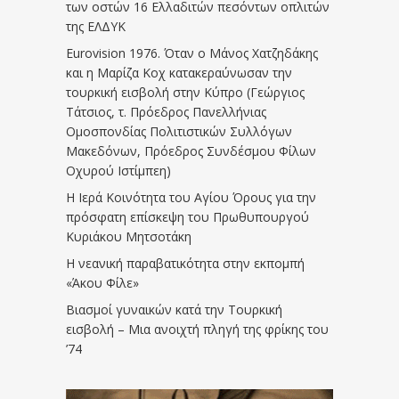
των οστών 16 Ελλαδιτών πεσόντων οπλιτών
της ΕΛΔΥΚ
Eurovision 1976. Όταν ο Μάνος Χατζηδάκης
και η Μαρίζα Κοχ κατακεραύνωσαν την
τουρκική εισβολή στην Κύπρο (Γεώργιος
Τάτσιος, τ. Πρόεδρος Πανελλήνιας
Ομοσπονδίας Πολιτιστικών Συλλόγων
Μακεδόνων, Πρόεδρος Συνδέσμου Φίλων
Οχυρού Ιστίμπεη)
Η Ιερά Κοινότητα του Αγίου Όρους για την
πρόσφατη επίσκεψη του Πρωθυπουργού
Κυριάκου Μητσοτάκη
Η νεανική παραβατικότητα στην εκπομπή
«Άκου Φίλε»
Βιασμοί γυναικών κατά την Τουρκική
εισβολή – Μια ανοιχτή πληγή της φρίκης του
’74