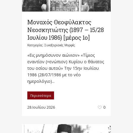
Μοναχός Θεοφύλακτος
Νεοσκητιώτης (1897 – 15/28
Ιουλίου 1986) [μέρος 1ο]
Κατηγορίες:
Συναξαριακές Μορφές
«Εις μνημόσυνον αιώνιον» «Τίμιος
εναντίον (=ενώπιον) Κυρίου ο θάνατος
του οσίου αυτού» Την 15ην Ιουλίου
1986 (28/07/1986 με το νέο
ημερολόγιο)...
Περισσότερα
28 Ιουλίου 2026
0