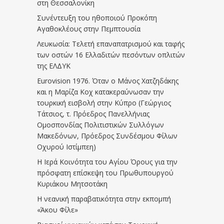
στη Θεσσαλονίκη
Συνέντευξη του ηθοποιού Προκόπη
Αγαθοκλέους στην Πεμπτουσία
Λευκωσία: Τελετή επαναπατρισμού και ταφής
των οστών 16 Ελλαδιτών πεσόντων οπλιτών
της ΕΛΔΥΚ
Eurovision 1976. Όταν ο Μάνος Χατζηδάκης
και η Μαρίζα Κοχ κατακεραύνωσαν την
τουρκική εισβολή στην Κύπρο (Γεώργιος
Τάτσιος, τ. Πρόεδρος Πανελλήνιας
Ομοσπονδίας Πολιτιστικών Συλλόγων
Μακεδόνων, Πρόεδρος Συνδέσμου Φίλων
Οχυρού Ιστίμπεη)
Η Ιερά Κοινότητα του Αγίου Όρους για την
πρόσφατη επίσκεψη του Πρωθυπουργού
Κυριάκου Μητσοτάκη
Η νεανική παραβατικότητα στην εκπομπή
«Άκου Φίλε»