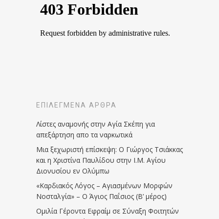
ΕΠΙΛΕΓΜΈΝΑ ΆΡΘΡΑ
Λίστες αναμονής στην Αγία Σκέπη για
απεξάρτηση απο τα ναρκωτικά
Μια ξεχωριστή επίσκεψη: Ο Γιώργος Τσιάκκας
και η Χριστίνα Παυλίδου στην Ι.Μ. Αγίου
Διονυσίου εν Ολύμπω
«Καρδιακός Λόγος – Αγιασμένων Μορφών
Νοσταλγία» – Ο Άγιος Παΐσιος (Β’ μέρος)
Ομιλία Γέροντα Εφραίμ σε Σύναξη Φοιτητών