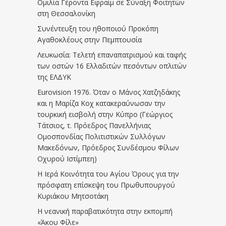
Ομιλία Γέροντα Εφραίμ σε Σύναξη Φοιτητών
στη Θεσσαλονίκη
Συνέντευξη του ηθοποιού Προκόπη
Αγαθοκλέους στην Πεμπτουσία
Λευκωσία: Τελετή επαναπατρισμού και ταφής
των οστών 16 Ελλαδιτών πεσόντων οπλιτών
της ΕΛΔΥΚ
Eurovision 1976. Όταν ο Μάνος Χατζηδάκης
και η Μαρίζα Κοχ κατακεραύνωσαν την
τουρκική εισβολή στην Κύπρο (Γεώργιος
Τάτσιος, τ. Πρόεδρος Πανελλήνιας
Ομοσπονδίας Πολιτιστικών Συλλόγων
Μακεδόνων, Πρόεδρος Συνδέσμου Φίλων
Οχυρού Ιστίμπεη)
Η Ιερά Κοινότητα του Αγίου Όρους για την
πρόσφατη επίσκεψη του Πρωθυπουργού
Κυριάκου Μητσοτάκη
Η νεανική παραβατικότητα στην εκπομπή
«Άκου Φίλε»