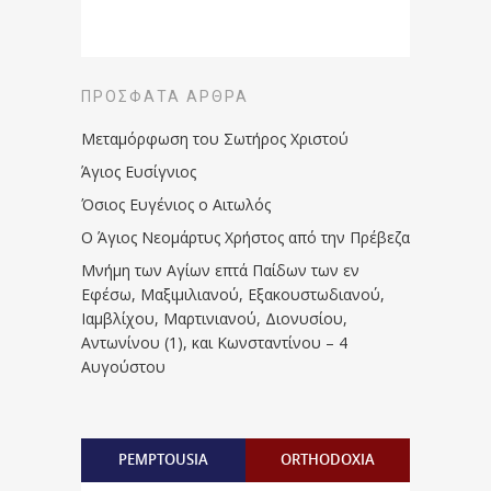
ΠΡΌΣΦΑΤΑ ΆΡΘΡΑ
Μεταμόρφωση του Σωτήρος Χριστού
Άγιος Ευσίγνιος
Όσιος Ευγένιος ο Αιτωλός
Ο Άγιος Νεομάρτυς Χρήστος από την Πρέβεζα
Μνήμη των Aγίων επτά Παίδων των εν
Eφέσω, Mαξιμιλιανού, Eξακουστωδιανού,
Iαμβλίχου, Mαρτινιανού, Διονυσίου,
Aντωνίνου (1), και Kωνσταντίνου – 4
Αυγούστου
PEMPTOUSIA
ORTHODOXIA