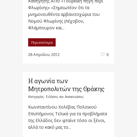
Καθηγητής ΑΠΘ «Τουρκική πηγή περί
Φλωρίνης» «Σημειωτέον ότι τα
μνημονευθέντα αρβανιτοχώρια του
Νομού Φλωρίνης (Λέχοβον,
Φλάμπουρον και...
Περισσότερα
28 Απριλίου 2012
0
Η αγωνία των
Μητροπολιτών της Θράκης
Κατηγορίες:
Ειδήσεις και Ανακοινώσεις
Κωνσταντίνου Χολέβας Πολιτικού
Επιστήμονος Τελικά για τα προβλήματα
της Ελλάδος δεν φταίνε τόσο οι ξένοι,
αλλά το κακό μας το...