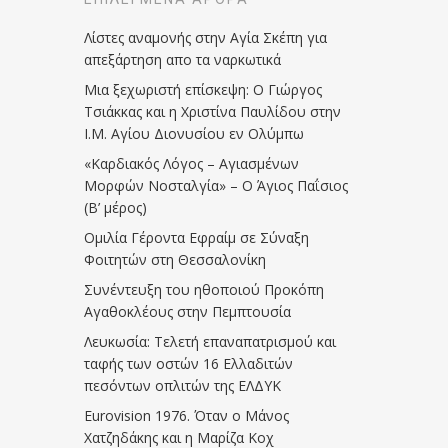
Λίστες αναμονής στην Αγία Σκέπη για
απεξάρτηση απο τα ναρκωτικά
Μια ξεχωριστή επίσκεψη: Ο Γιώργος
Τσιάκκας και η Χριστίνα Παυλίδου στην
Ι.Μ. Αγίου Διονυσίου εν Ολύμπω
«Καρδιακός Λόγος – Αγιασμένων
Μορφών Νοσταλγία» – Ο Άγιος Παΐσιος
(Β’ μέρος)
Ομιλία Γέροντα Εφραίμ σε Σύναξη
Φοιτητών στη Θεσσαλονίκη
Συνέντευξη του ηθοποιού Προκόπη
Αγαθοκλέους στην Πεμπτουσία
Λευκωσία: Τελετή επαναπατρισμού και
ταφής των οστών 16 Ελλαδιτών
πεσόντων οπλιτών της ΕΛΔΥΚ
Eurovision 1976. Όταν ο Μάνος
Χατζηδάκης και η Μαρίζα Κοχ