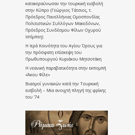
κατακεραύνωσαν την τουρκική εισβολή
στην Κύπρο (Γεώργιος Τάτσιος, τ.
Πρόεδρος Πανελλήνιας Ομοσπονδίας
Πολιτιστικών Συλλόγων Μακεδόνων,
Πρόεδρος Συνδέσμου Φίλων Οχυρού
Ιστίμπεη)
Η Ιερά Κοινότητα του Αγίου Όρους για
την πρόσφατη επίσκεψη του
Πρωθυπουργού Κυριάκου Μητσοτάκη
Η νεανική παραβατικότητα στην εκπομπή
«Άκου Φίλε»
Βιασμοί γυναικών κατά την Τουρκική
εισβολή – Μια ανοιχτή πληγή της φρίκης
του ’74