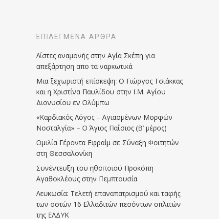
ΕΠΙΛΕΓΜΈΝΑ ΆΡΘΡΑ
Λίστες αναμονής στην Αγία Σκέπη για
απεξάρτηση απο τα ναρκωτικά
Μια ξεχωριστή επίσκεψη: Ο Γιώργος Τσιάκκας
και η Χριστίνα Παυλίδου στην Ι.Μ. Αγίου
Διονυσίου εν Ολύμπω
«Καρδιακός Λόγος – Αγιασμένων Μορφών
Νοσταλγία» – Ο Άγιος Παΐσιος (Β’ μέρος)
Ομιλία Γέροντα Εφραίμ σε Σύναξη Φοιτητών
στη Θεσσαλονίκη
Συνέντευξη του ηθοποιού Προκόπη
Αγαθοκλέους στην Πεμπτουσία
Λευκωσία: Τελετή επαναπατρισμού και ταφής
των οστών 16 Ελλαδιτών πεσόντων οπλιτών
της ΕΛΔΥΚ