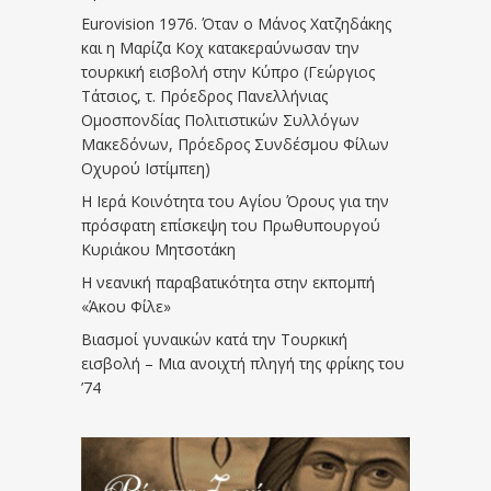
Eurovision 1976. Όταν ο Μάνος Χατζηδάκης
και η Μαρίζα Κοχ κατακεραύνωσαν την
τουρκική εισβολή στην Κύπρο (Γεώργιος
Τάτσιος, τ. Πρόεδρος Πανελλήνιας
Ομοσπονδίας Πολιτιστικών Συλλόγων
Μακεδόνων, Πρόεδρος Συνδέσμου Φίλων
Οχυρού Ιστίμπεη)
Η Ιερά Κοινότητα του Αγίου Όρους για την
πρόσφατη επίσκεψη του Πρωθυπουργού
Κυριάκου Μητσοτάκη
Η νεανική παραβατικότητα στην εκπομπή
«Άκου Φίλε»
Βιασμοί γυναικών κατά την Τουρκική
εισβολή – Μια ανοιχτή πληγή της φρίκης του
’74