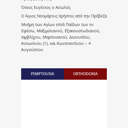
Όσιος Ευγένιος ο Αιτωλός
Ο Άγιος Νεομάρτυς Χρήστος από την Πρέβεζα
Μνήμη των Aγίων επτά Παίδων των εν
Eφέσω, Mαξιμιλιανού, Eξακουστωδιανού,
Iαμβλίχου, Mαρτινιανού, Διονυσίου,
Aντωνίνου (1), και Kωνσταντίνου – 4
Αυγούστου
PEMPTOUSIA
ORTHODOXIA